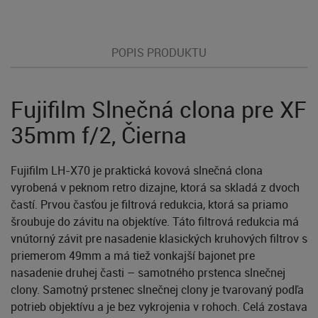
POPIS PRODUKTU
Fujifilm Slnečná clona pre XF
35mm f/2, Čierna
Fujifilm LH-X70 je praktická kovová slnečná clona
vyrobená v peknom retro dizajne, ktorá sa skladá z dvoch
častí. Prvou časťou je filtrová redukcia, ktorá sa priamo
šroubuje do závitu na objektíve. Táto filtrová redukcia má
vnútorný závit pre nasadenie klasických kruhových filtrov s
priemerom 49mm a má tiež vonkajší bajonet pre
nasadenie druhej časti – samotného prstenca slnečnej
clony. Samotný prstenec slnečnej clony je tvarovaný podľa
potrieb objektívu a je bez vykrojenia v rohoch. Celá zostava