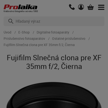
Kráľovstvo fotografov od roku 1993
Úvod
E-Shop
Digitálne fotoaparáty
Príslušenstvo fotoaparátov
Ostatné príslušenstvo
Fujifilm Slnečná clona pre XF 35mm f/2, Čierna
Fujifilm Slnečná clona pre XF
35mm f/2, Čierna