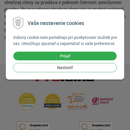
slnečnej clony sa predáva v peknom čiernom semišovom
puzdre. Pri nasadenej slnečnej clone nie je možné zaklopiť
vrchnú časť kožného puzdra Fujifilm LC-X70, pretože sa do
Vaše nastavenie cookies
tubusu puzdra takto vybavený objektív nezmestí!! Túto
hornú časť puzdra LC-X70 je však možné pohodlne zložiť
dole.
Súbory cookie nám pomáhajú pri poskytovaní služieb pre
vás. Umožňujú spoznať a zapamätať si vaše preferencie.
Prijať
Nastaviť