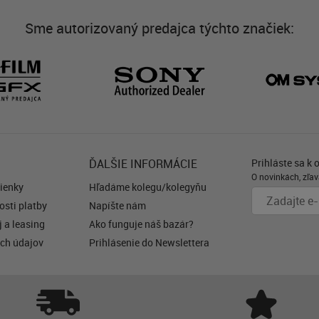
Sme autorizovaný predajca týchto značiek:
ĎALŠIE INFORMÁCIE
Prihláste sa k 
O novinkách, zľav
ienky
Hľadáme kolegu/kolegyňu
sti platby
Napíšte nám
 a leasing
Ako funguje náš bazár?
ch údajov
Prihlásenie do Newslettera