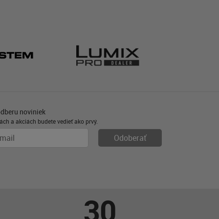
odberu noviniek
ách a akciách budete vedieť ako prvý.
30