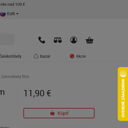
vke nad 100 €
EUR
Ďalekohľady
Bazár
Akcie
iernobiely film
lm
11,90
€
Kúpiť