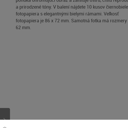
ponúka ohromujúci obraz a zaisťuje ostrú, čistú reprod
a prirodzené tóny. V balení nájdete 10 kusov čiernobiel
fotopapiera s elegantnými bielymi rámami. Veľkosť
fotopapiera je 86 x 72 mm. Samotná fotka má rozmery
62 mm.