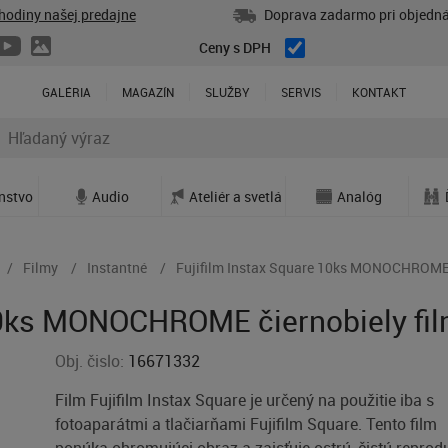
hodiny našej predajne
Doprava zadarmo pri objedná
Ceny s DPH
GALÉRIA
MAGAZÍN
SLUŽBY
SERVIS
KONTAKT
enstvo
Audio
Ateliér a svetlá
Analóg
Filmy
Instantné
Fujifilm Instax Square 10ks MONOCHROME č
 10ks MONOCHROME čiernobiely fi
Obj. čislo:
16671332
Film Fujifilm Instax Square je určený na použitie iba s
fotoaparátmi a tlačiarňami Fujifilm Square. Tento film