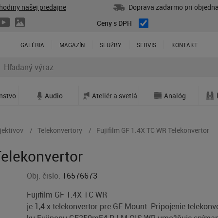
hodiny našej predajne
Doprava zadarmo pri objedná
Ceny s DPH
GALÉRIA
MAGAZÍN
SLUŽBY
SERVIS
KONTAKT
enstvo
Audio
Ateliér a svetlá
Analóg
jektívov
Telekonvertory
Fujifilm GF 1.4X TC WR Telekonvertor
Telekonvertor
Obj. čislo:
16576673
Fujifilm GF 1.4X TC WR
je 1,4 x telekonvertor pre GF Mount. Pripojenie telekonv