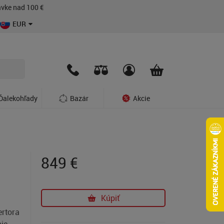
vke nad 100 €
EUR
Ďalekohľady
Bazár
Akcie
849
€
Kúpiť
ertora