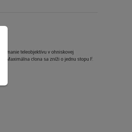
snímanie teleobjektívu v ohniskovej
u. Maximálna clona sa zníži o jednu stopu F.
.