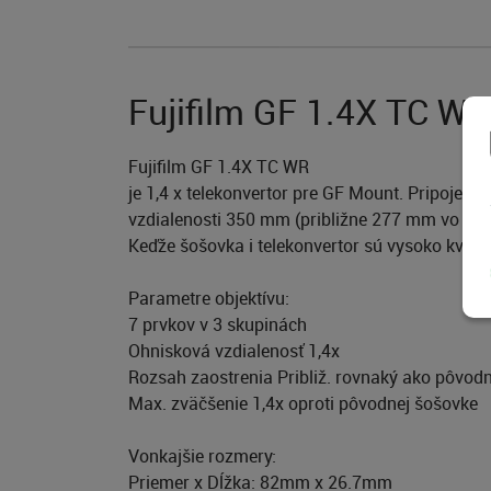
Fujifilm GF 1.4X TC WR
Fujifilm GF 1.4X TC WR
je 1,4 x telekonvertor pre GF Mount. Pripojen
vzdialenosti 350 mm (približne 277 mm vo form
Keďže šošovka i telekonvertor sú vysoko kvali
Parametre objektívu:
7 prvkov v 3 skupinách
Ohnisková vzdialenosť 1,4x
Rozsah zaostrenia Približ. rovnaký ako pôvodn
Max. zväčšenie 1,4x oproti pôvodnej šošovke
Vonkajšie rozmery:
Priemer x Dĺžka: 82mm x 26.7mm