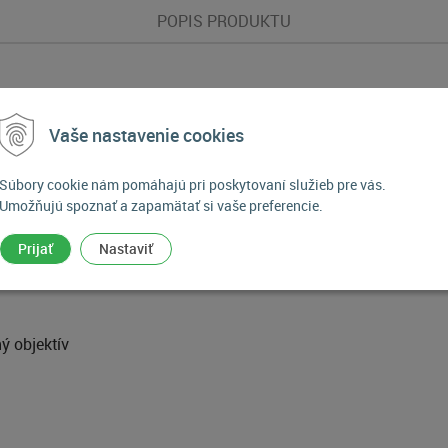
POPIS PRODUKTU
 Telekonvertor
Vaše nastavenie cookies
ie telekonvertora ku Fujinonu GF250mF4 R LM OIS WR umožňuje 
Súbory cookie nám pomáhajú pri poskytovaní služieb pre vás.
áte ekvivalentu 35 mm) pri zachovaní vynikajúcej kvality obraz
Umožňujú spoznať a zapamätať si vaše preferencie.
tné, pri teleobjektíve nedochádza ku žiadnemu zhoršeniu obrazu
Prijať
Nastaviť
ý objektív