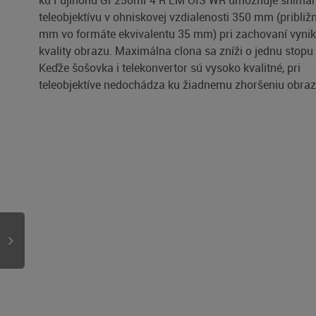
ku Fujinonu GF250mF4 R LM OIS WR umožňuje sníman
teleobjektívu v ohniskovej vzdialenosti 350 mm (približ
mm vo formáte ekvivalentu 35 mm) pri zachovaní vynik
kvality obrazu. Maximálna clona sa zníži o jednu stopu 
Keďže šošovka i telekonvertor sú vysoko kvalitné, pri
teleobjektíve nedochádza ku žiadnemu zhoršeniu obraz