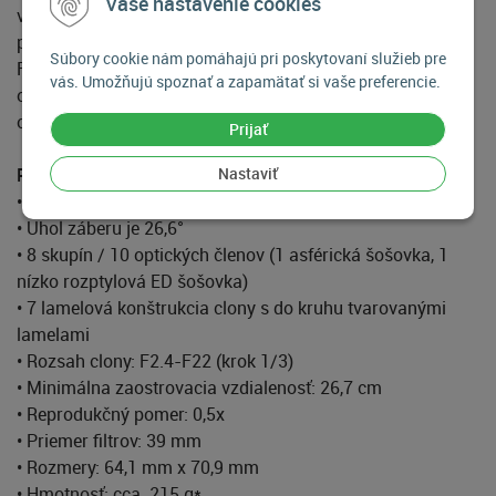
Vaše nastavenie cookies
vypracovaným clonovým prstencom s krokovaním po 1/3,
pocítite nutkanie vyfotografovať úplne každú scénu.
Súbory cookie nám pomáhajú pri poskytovaní služieb pre
Fotografom hľadajúcim to najlepšie z oblasti fotografie
vás. Umožňujú spoznať a zapamätať si vaše preferencie.
otvára spoločnosť Fujifilm dvere do novej éry výmenných
objektívov.
Prijať
Nastaviť
Parametre objektívu Fujinon XF 60mm f/2.4 R Macro
• 90mm (ekvivalent kinofilmu)
• Uhol záberu je 26,6°
• 8 skupín / 10 optických členov (1 asférická šošovka, 1
nízko rozptylová ED šošovka)
• 7 lamelová konštrukcia clony s do kruhu tvarovanými
lamelami
• Rozsah clony: F2.4-F22 (krok 1/3)
• Minimálna zaostrovacia vzdialenosť: 26,7 cm
• Reprodukčný pomer: 0,5x
• Priemer filtrov: 39 mm
• Rozmery: 64,1 mm x 70,9 mm
• Hmotnosť: cca. 215 g*