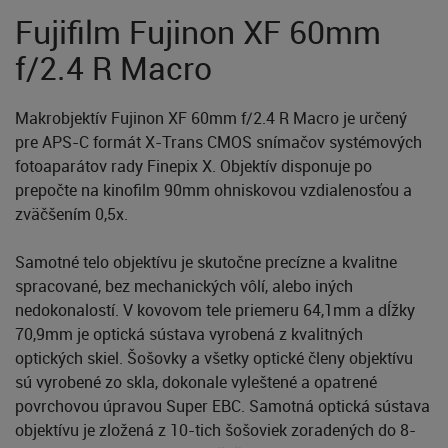
Fujifilm Fujinon XF 60mm
f/2.4 R Macro
Makrobjektív Fujinon XF 60mm f/2.4 R Macro je určený
pre APS-C formát X-Trans CMOS snímačov systémových
fotoaparátov rady Finepix X. Objektív disponuje po
prepočte na kinofilm 90mm ohniskovou vzdialenosťou a
zväčšením 0,5x.
Samotné telo objektívu je skutočne precízne a kvalitne
spracované, bez mechanických vôlí, alebo iných
nedokonalostí. V kovovom tele priemeru 64,1mm a dĺžky
70,9mm je optická sústava vyrobená z kvalitných
optických skiel. Šošovky a všetky optické členy objektívu
sú vyrobené zo skla, dokonale vyleštené a opatrené
povrchovou úpravou Super EBC. Samotná optická sústava
objektívu je zložená z 10-tich šošoviek zoradených do 8-