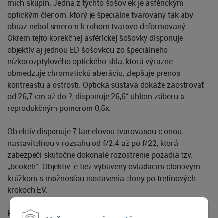
mich skupín. Jedna z týchto šošoviek je asférickým
optickým členom, ktorý je špeciálne tvarovaný tak aby
obraz nebol smerom k rohom tvarovo deformovaný.
Okrem tejto korekčnej asférickej šošovky disponuje
objektív aj jednou ED šošovkou zo špeciálneho
nízkorozptylového optického skla, ktorá výrazne
obmedzuje chromatickú aberáciu, zlepšuje prenos
kontreastu a ostrosti. Optická sústava dokáže zaostrovať
od 26,7 cm až do ?, disponuje 26,6° uhlom záberu a
reprodukčným pomerom 0,5x.
Objektív disponuje 7 lamelovou tvarovanou clonou,
nastaviteľnou v rozsahu od f/2.4 až po f/22, ktorá
zabezpečí skutočne dokonalé rozostrenie pozadia tzv.
„bookeh“. Objektív je tiež vybavený ovládacím clonovým
krúžkom s možnosťou nastavenia clony po tretinových
krokoch EV.
Keď v ruke držíte kovové telo objektívu a otáčate dokonale