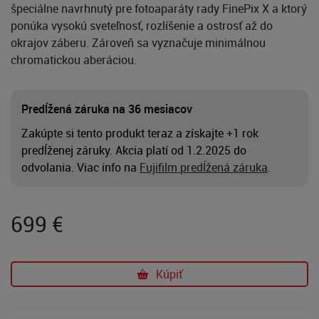
špeciálne navrhnutý pre fotoaparáty rady FinePix X a ktorý
ponúka vysokú sveteľnosť, rozlíšenie a ostrosť až do
okrajov záberu. Zároveň sa vyznačuje minimálnou
chromatickou aberáciou.
Predĺžená záruka na 36 mesiacov
Zakúpte si tento produkt teraz a získajte +1 rok
predĺženej záruky. Akcia platí od 1.2.2025 do
odvolania. Viac info na
Fujifilm predĺžená záruka
.
699
€
Kúpiť