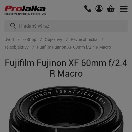
Kráľovstvo fotografov od roku 1993
Úvod
E-Shop
Objektívy
Pevné ohniská
Teleobjektívy
Fujifilm Fujinon XF 60mm f/2.4 R Macro
Fujifilm Fujinon XF 60mm f/2.4
R Macro