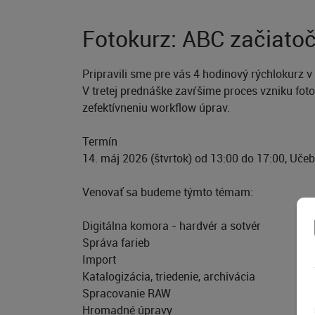
Fotokurz: ABC začiatočn
Pripravili sme pre vás 4 hodinový rýchlokurz v
V tretej prednáške zavŕšime proces vzniku foto
zefektívneniu workflow úprav.
Termín
14. máj 2026 (štvrtok) od 13:00 do 17:00, Uče
Venovať sa budeme týmto témam:
Digitálna komora - hardvér a sotvér
Správa farieb
Import
Katalogizácia, triedenie, archivácia
Spracovanie RAW
Hromadné úpravy