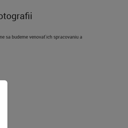
tografii
lavne sa budeme venovať ich spracovaniu a