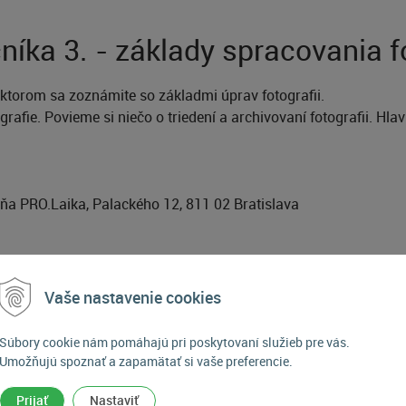
íka 3. - základy spracovania fo
 ktorom sa zoznámite so základmi úprav fotografii.
grafie. Povieme si niečo o triedení a archivovaní fotografii. H
bňa PRO.Laika, Palackého 12, 811 02 Bratislava
Vaše nastavenie cookies
Súbory cookie nám pomáhajú pri poskytovaní služieb pre vás.
Umožňujú spoznať a zapamätať si vaše preferencie.
Prijať
Nastaviť