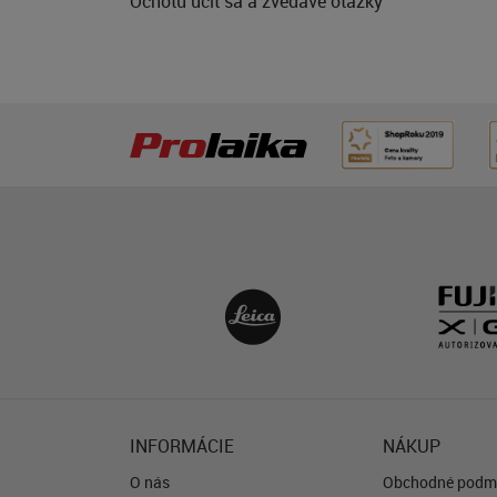
Ochotu učiť sa a zvedavé otázky
INFORMÁCIE
NÁKUP
O nás
Obchodné podm