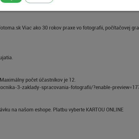
 fotoma.sk Viac ako 30 rokov praxe vo fotografii, počítačovej graf
jatia.
e. Maximálny počet účastníkov je 12.
tocnika-3-zaklady-spracovania-fotografii/?enable-preview=
návku na našom eshope. Platbu vyberte KARTOU ONLINE