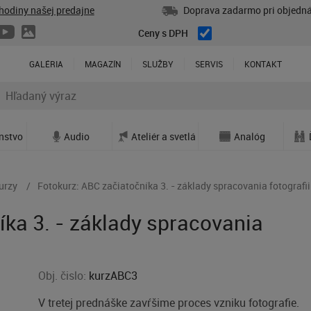
hodiny našej predajne
Doprava zadarmo pri objedná
Ceny s DPH
GALÉRIA
MAGAZÍN
SLUŽBY
SERVIS
KONTAKT
enstvo
Audio
Ateliér a svetlá
Analóg
urzy
Fotokurz: ABC začiatočníka 3. - základy spracovania fotografii
íka 3. - základy spracovania
Obj. čislo:
kurzABC3
V tretej prednáške zavŕšime proces vzniku fotografie.