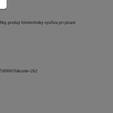
iky, predaji fototechniky využíva pri písaní
1775890076&code=262