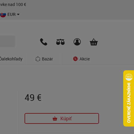
vke nad 100 €
EUR
Ďalekohľady
Bazár
Akcie
49
€
Kúpiť