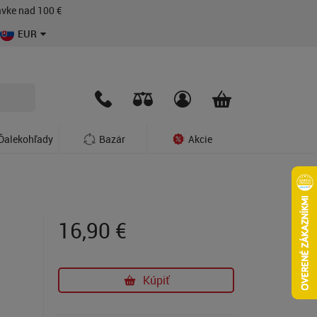
vke nad 100 €
EUR
Ďalekohľady
Bazár
Akcie
16,90
€
Kúpiť