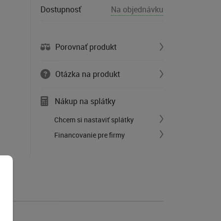
Dostupnosť
Na objednávku
Porovnať produkt
Otázka na produkt
Nákup na splátky
Chcem si nastaviť splátky
Financovanie pre firmy