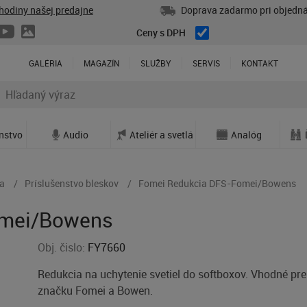
hodiny našej predajne
Doprava zadarmo pri objedná
Ceny s DPH
GALÉRIA
MAGAZÍN
SLUŽBY
SERVIS
KONTAKT
enstvo
Audio
Ateliér a svetlá
Analóg
va
Príslušenstvo bleskov
Fomei Redukcia DFS-Fomei/Bowens
omei/Bowens
Obj. čislo:
FY7660
Redukcia na uchytenie svetiel do softboxov. Vhodné pre
značku Fomei a Bowen.