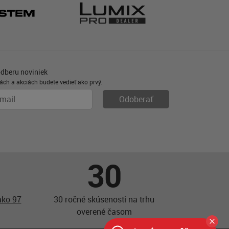
odberu noviniek
ách a akciách budete vedieť ako prvý.
30
ako 97
30 ročné skúsenosti na trhu
overené časom