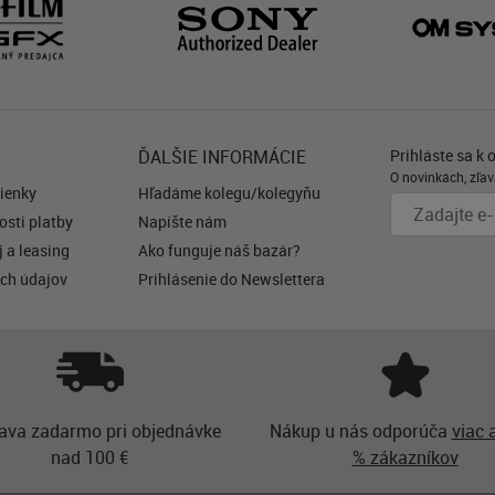
ĎALŠIE INFORMÁCIE
Prihláste sa k 
O novinkách, zľav
ienky
Hľadáme kolegu/kolegyňu
sti platby
Napíšte nám
 a leasing
Ako funguje náš bazár?
ch údajov
Prihlásenie do Newslettera
ava zadarmo pri objednávke
Nákup u nás odporúča
viac 
nad 100 €
% zákazníkov