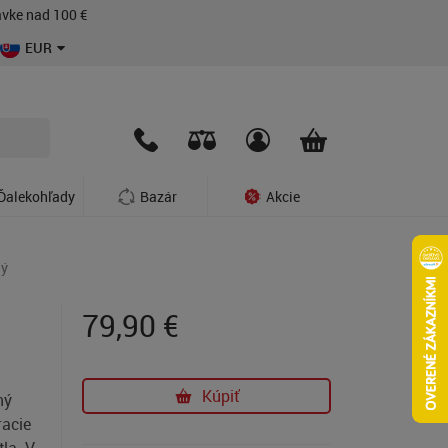
vke nad 100 €
EUR
Ďalekohľady
Bazár
Akcie
ný
79,90
€
Kúpiť
ný
racie