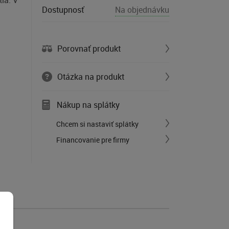
la. V
Dostupnosť
Na objednávku
Porovnať produkt
Otázka na produkt
Nákup na splátky
Chcem si nastaviť splátky
Financovanie pre firmy