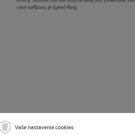
otvory. Softbox má dve difúzne látky pre zmäkčenie svet
cene softboxu je Speed Ring.
POPIS PRODUKTU
Vaše nastavenie cookies