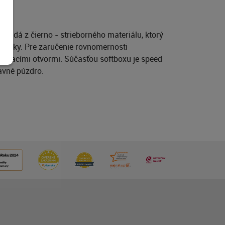
kladá z čierno - strieborného materiálu, ktorý
e látky. Pre zaručenie rovnomernosti
etracími otvormi. Súčasťou softboxu je speed
ravné púzdro.