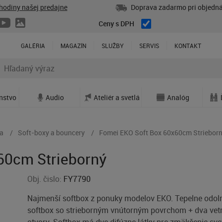
hodiny našej predajne
Doprava zadarmo pri objedná
Ceny s DPH
GALÉRIA
MAGAZÍN
SLUŽBY
SERVIS
KONTAKT
enstvo
Audio
Ateliér a svetlá
Analóg
va
Soft-boxy a bouncery
Fomei EKO Soft Box 60x60cm Striebor
60cm Strieborný
Obj. čislo:
FY7790
Najmenší softbox z ponuky modelov EKO. Tepelne odol
softbox so strieborným vnútorným povrchom + dva vet