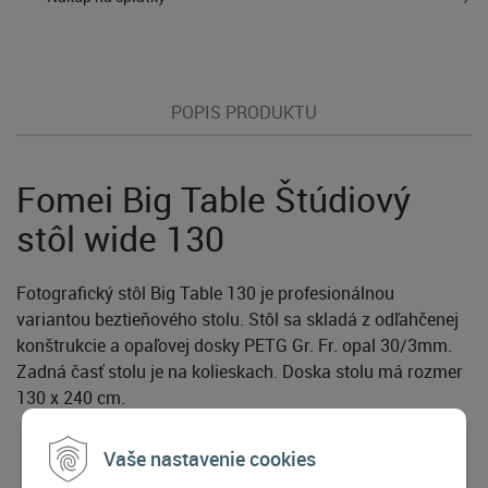
POPIS PRODUKTU
Fomei Big Table Štúdiový
stôl wide 130
Fotografický stôl Big Table 130 je profesionálnou
variantou beztieňového stolu. Stôl sa skladá z odľahčenej
konštrukcie a opaľovej dosky PETG Gr. Fr. opal 30/3mm.
Zadná časť stolu je na kolieskach. Doska stolu má rozmer
130 x 240 cm.
Vaše nastavenie cookies