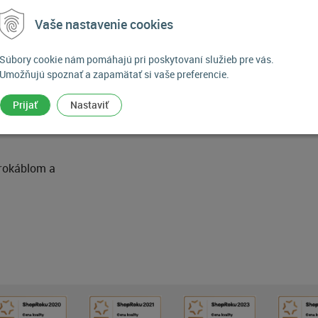
h 45/45 Ws, štúdiový kit
Vaše nastavenie cookies
Súbory cookie nám pomáhajú pri poskytovaní služieb pre vás.
otografovanie. Zostava obsahuje 2 x držiak žiarovky E27 s refle
Umožňujú spoznať a zapamätať si vaše preferencie.
oužiť hlavne prr fotografovanie portrétov a produktov.
Prijať
Nastaviť
hrokáblom a