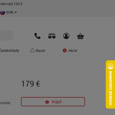
vke nad 100 €
EUR
Ďalekohľady
Bazár
Akcie
179
€
Kúpiť
ovanie.