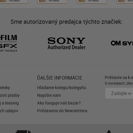
Sme autorizovaný predajca týchto značiek:
ĎALŠIE INFORMÁCIE
Prihláste sa k 
O novinkách, zľav
ienky
Hľadáme kolegu/kolegyňu
sti platby
Napíšte nám
 a leasing
Ako funguje náš bazár?
ch údajov
Prihlásenie do Newslettera