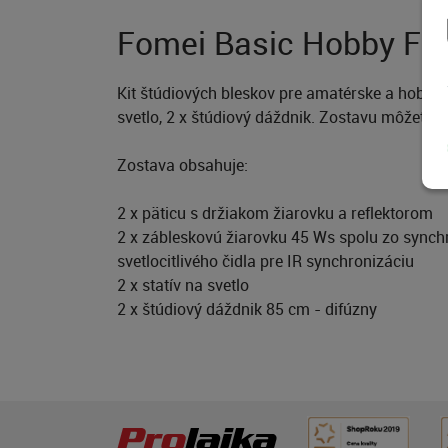
Fomei Basic Hobby Flas
Kit štúdiových bleskov pre amatérske a hobby f
svetlo, 2 x štúdiový dáždnik. Zostavu môžete p
Zostava obsahuje:
2 x päticu s držiakom žiarovku a reflektorom
2 x zábleskovú žiarovku 45 Ws spolu zo sync
svetlocitlivého čidla pre IR synchronizáciu
2 x statív na svetlo
2 x štúdiový dáždnik 85 cm - difúzny