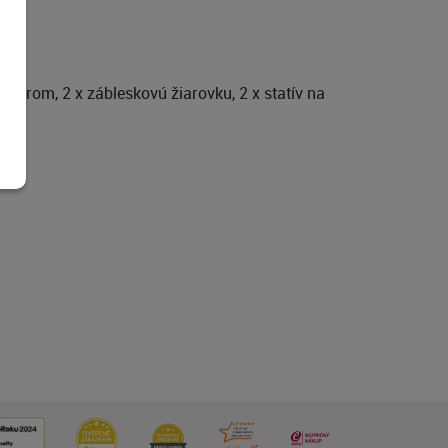
ktorom, 2 x zábleskovú žiarovku, 2 x statív na