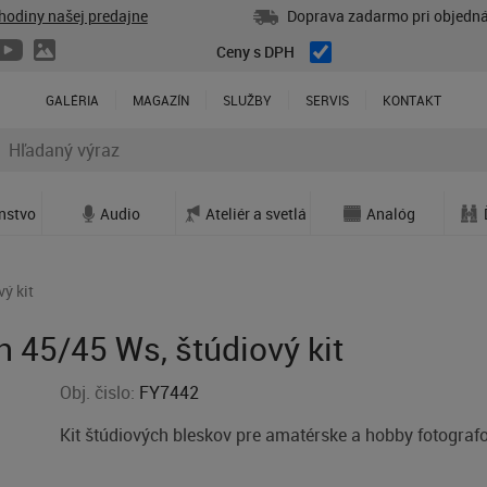
hodiny našej predajne
Doprava zadarmo pri objedná
Ceny s DPH
GALÉRIA
MAGAZÍN
SLUŽBY
SERVIS
KONTAKT
enstvo
Audio
Ateliér a svetlá
Analóg
ý kit
 45/45 Ws, štúdiový kit
Obj. čislo:
FY7442
Kit štúdiových bleskov pre amatérske a hobby fotograf