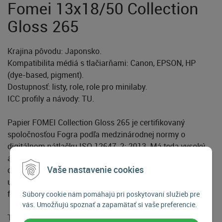
Fomei 13x18/50 Collection
Gloss 265
Krajina pôvodu: Japonsko.
Kompatibilita médiá s tlačiarňami: Canon, EPSON, HP
(dye-based, pigment).
Dostupnosť: listy, role, role pro minilaby.
ICC profily a návody: TU.
Papier FOMEI Collection Gloss 265 je certifikovaný
spoločnosťou Fogra podľa medzinárodnej normy o
digitálnom nátlačku ISO 12647-2: 2013. Má teda vysoký
archivačný potenciál a je certifikovaný pre výrobu
Vaše nastavenie cookies
digitálnych nátlačkov s certifikáciou. Dokument nesie
unikátne číslo 28564-2. Je to náš najhodnotnejší lesklý RC
fotopapier.
Súbory cookie nám pomáhajú pri poskytovaní služieb pre
vás. Umožňujú spoznať a zapamätať si vaše preferencie.
Tý z vás, ktorí ste si v minulosti nechali s obľubou v