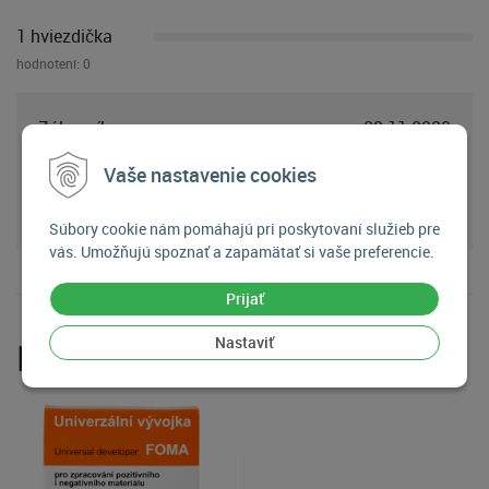
1 hviezdička
hodnotení:
0
Zákazník
28.11.2020
Vaše nastavenie cookies
Zákazník neuviedol žiadne slovné hodnotenie.
Súbory cookie nám pomáhajú pri poskytovaní služieb pre
vás. Umožňujú spoznať a zapamätať si vaše preferencie.
Prijať
Nastaviť
Príslušenstvo