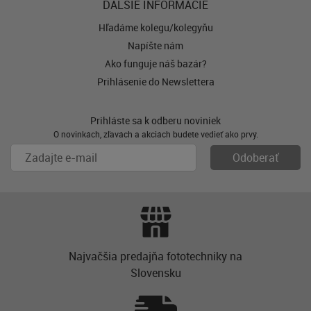
ĎALŠIE INFORMÁCIE
Hľadáme kolegu/kolegyňu
Napíšte nám
Ako funguje náš bazár?
Prihlásenie do Newslettera
Prihláste sa k odberu noviniek
O novinkách, zľavách a akciách budete vedieť ako prvý.
Najvačšia predajňa fototechniky na
Slovensku