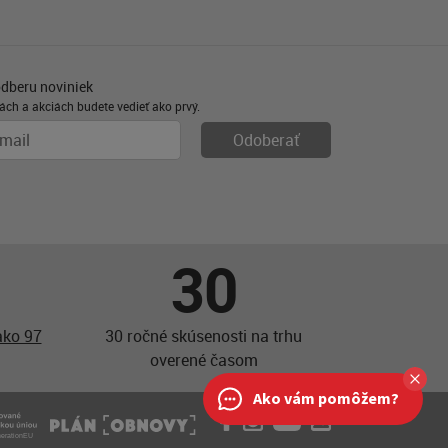
odberu noviniek
ách a akciách budete vedieť ako prvý.
30
ako 97
30 ročné skúsenosti na trhu
overené časom
Ako vám pomôžem?