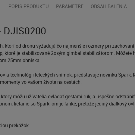
POPIS PRODUKTU
PARAMETRE
OBSAH BALENIA
 - DJIS0200
h, ktorí od dronu vyžadujú čo najmenšie rozmery pri zachovaní
p, ktoré je stabilizované 2osým gimbal stabilizátorom. Môžet
entom 25mm ohniska.
onov a technológii leteckých snímok, predstavuje novinku Spark, 
tne momenty vo vašom živote na cestách.
ktorý môžu užívatelia ovládať gestami rúk, a úspešne odstráni
onom, lietanie so Spark-om je ľahké, pretože jediný diaľkový ovlá
ciou prekážok