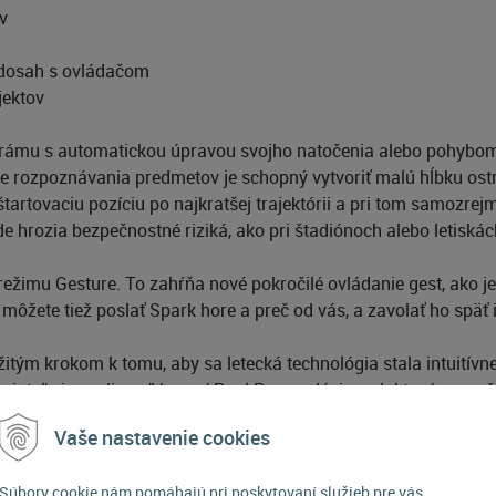
v
 dosah s ovládačom
jektov
anorámu s automatickou úpravou svojho natočenia alebo pohybom
e rozpoznávania predmetov je schopný vytvoriť malú hĺbku ostr
tartovaciu pozíciu po najkratšej trajektórii a pri tom samozre
e hrozia bezpečnostné riziká, ako pri štadiónoch alebo letiskác
 režimu Gesture. To zahŕňa nové pokročilé ovládanie gest, ako 
môžete tiež poslať Spark hore a preč od vás, a zavolať ho späť 
žitým krokom k tomu, aby sa letecká technológia stala intuití
 priateľmi a rodinou," hovorí Paul Pan, vedúci produktový mana
takže je ľahšie ako inokedy zachytiť a zdieľať svet z nových pe
Vaše nastavenie cookies
ivotným štýlom, ktorý môžete vziať kdekoľvek. Ľahko sa zmestí d
Súbory cookie nám pomáhajú pri poskytovaní služieb pre vás.
je pripravený naštartovať v priebehu niekoľkých sekúnd, kedyk