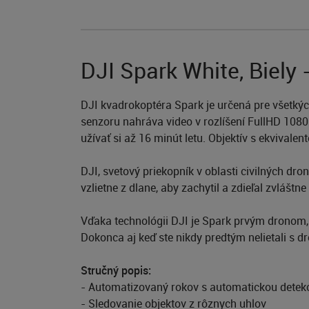
DJI Spark White, Biely
DJI kvadrokoptéra Spark je určená pre všetkýc
senzoru nahráva video v rozlíšení FullHD 1080
užívať si až 16 minút letu. Objektív s ekvival
DJI, svetový priekopník v oblasti civilných dr
vzlietne z dlane, aby zachytil a zdieľal zvláš
Vďaka technológii DJI je Spark prvým dronom, 
Dokonca aj keď ste nikdy predtým nelietali s dr
Stručný popis:
- Automatizovaný rokov s automatickou detek
- Sledovanie objektov z rôznych uhlov