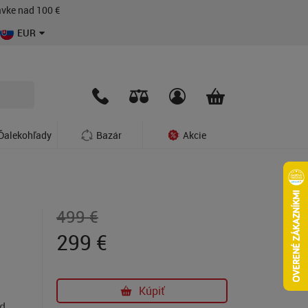
vke nad 100 €
EUR
Ďalekohľady
Bazár
Akcie
499 €
299
€
Kúpiť
od