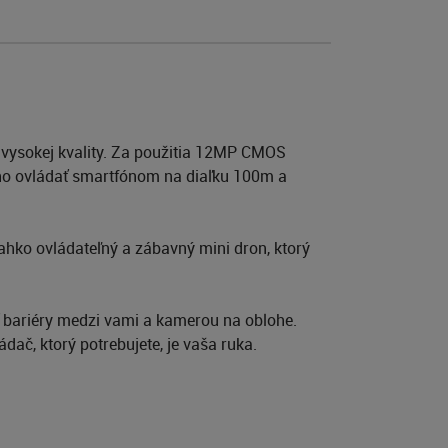
 vysokej kvality. Za použitia 12MP CMOS
e ho ovládať smartfónom na diaľku 100m a
ľahko ovládateľný a zábavný mini dron, ktorý
ť bariéry medzi vami a kamerou na oblohe.
dač, ktorý potrebujete, je vaša ruka.