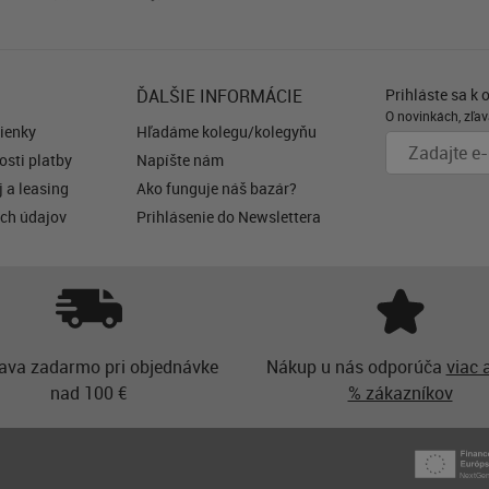
ĎALŠIE INFORMÁCIE
Prihláste sa k 
O novinkách, zľav
ienky
Hľadáme kolegu/kolegyňu
sti platby
Napíšte nám
 a leasing
Ako funguje náš bazár?
ch údajov
Prihlásenie do Newslettera
ava zadarmo pri objednávke
Nákup u nás odporúča
viac 
nad 100 €
% zákazníkov