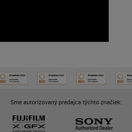
Sme autorizovaný predajca týchto značiek: