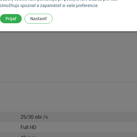
Umožňujú spoznať a zapamätať si vaše preferencie.
bo gestami rúk.
Prijať
Nastaviť
25/30 obr./s
Full HD