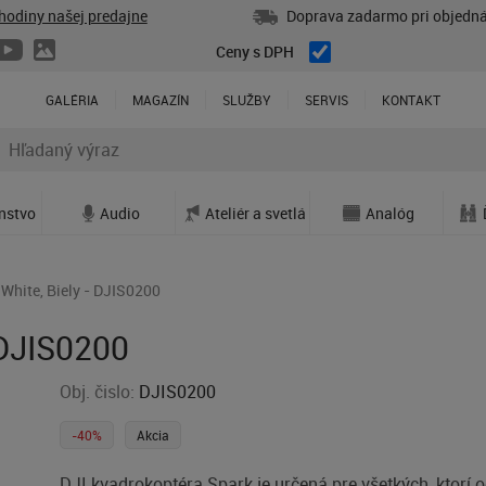
hodiny našej predajne
Doprava zadarmo pri objedná
Ceny s DPH
GALÉRIA
MAGAZÍN
SLUŽBY
SERVIS
KONTAKT
enstvo
Audio
Ateliér a svetlá
Analóg
 White, Biely - DJIS0200
 DJIS0200
Obj. čislo:
DJIS0200
-40%
Akcia
DJI kvadrokoptéra Spark je určená pre všetkých, ktorí 