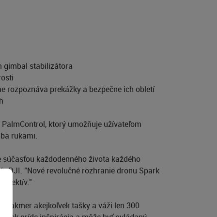
 gimbal stabilizátora
osti
jme rozpoznáva prekážky a bezpečne ich obletí
h
je PalmControl, ktorý umožňuje užívateľom
iba rukami.
vne súčasťou každodenného života každého
žér DJI. "Nové revolučné rozhranie dronu Spark
rspektív."
o takmer akejkoľvek tašky a váži len 300
oľvek príde inšpirácia a môže byť ovládaný