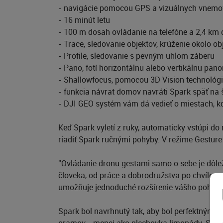
- navigácie pomocou GPS a vizuálnych vnemo
- 16 minút letu
- 100 m dosah ovládanie na telefóne a 2,4 km
- Trace, sledovanie objektov, krúženie okolo ob
- Profile, sledovanie s pevným uhlom záberu
- Pano, fotí horizontálnu alebo vertikálnu p
- Shallowfocus, pomocou 3D Vision technológi
- funkcia návrat domov navráti Spark späť na š
- DJI GEO systém vám dá vedieť o miestach, kd
Keď Spark vyletí z ruky, automaticky vstúpi do
riadiť Spark ručnými pohyby. V režime Gesture 
"Ovládanie dronu gestami samo o sebe je dôle
človeka, od práce a dobrodružstva po chvíle s
umožňuje jednoduché rozšírenie vášho pohľadu, 
Spark bol navrhnutý tak, aby bol perfektným ž
gramov - menej ako plechovka limonády. Spark 