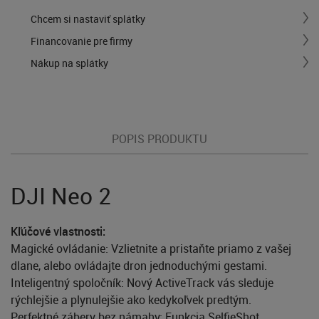
Chcem si nastaviť splátky
Financovanie pre firmy
Nákup na splátky
POPIS PRODUKTU
DJI Neo 2
Kľúčové vlastnosti:
Magické ovládanie: Vzlietnite a pristaňte priamo z vašej
dlane, alebo ovládajte dron jednoduchými gestami.
Inteligentný spoločník: Nový ActiveTrack vás sleduje
rýchlejšie a plynulejšie ako kedykoľvek predtým.
Perfektné zábery bez námahy: Funkcia SelfieShot