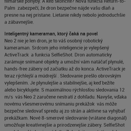
filmárske pohyby. A keď skončíte? Nová funkcia Return-to-
Palm zabezpečí, že dron bezpečne nájde vašu dlaň a
presne na nej pristane. Lietanie nikdy nebolo jednoduchšie
a zábavnejšie.
Inteligentný kameraman, ktorý čaká na povel
Neo 2 nie je len dron, je to váš osobný robotický
kameraman. Srdcom jeho inteligencie je vylepšený
ActiveTrack a funkcia SelfieShot. Dron automaticky
zarámuje snímané objekty a umožní vám natáčať plynulé,
hands-free zábery od začiatku až do konca. ActiveTrack je
teraz rýchlejší a múdrejší . Sledovanie prešlo obrovským
vylepšením. Je plynulejšie a stabilnejšie, aj keď bežíte
alebo bicyklujete. S maximálnou rýchlosťou sledovania 12
m/s vás Neo 2 zaručene nestratí z dohľadu. Navyše, vďaka
novému všesmerovému snímaniu prekážok vás môže
bezpečne sledovať spredu aj zo strán a aktívne sa vyhýbať
prekážkam. Nové 8-smerové sledovanie (vrátane diagonál)
umožňuje kreatívnejšie a prirodzenejšie zábery. SelfieShot