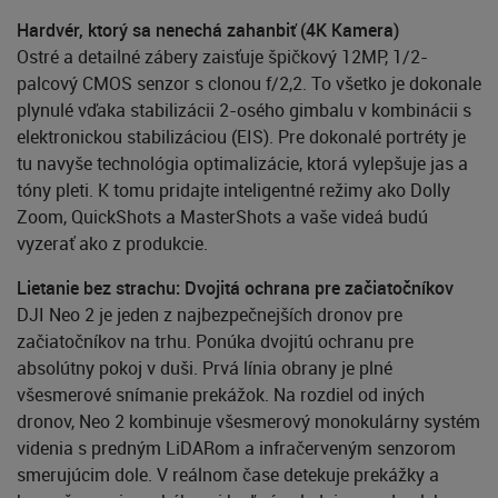
Hardvér, ktorý sa nenechá zahanbiť (4K Kamera)
Ostré a detailné zábery zaisťuje špičkový 12MP, 1/2-
palcový CMOS senzor s clonou f/2,2. To všetko je dokonale
plynulé vďaka stabilizácii 2-osého gimbalu v kombinácii s
elektronickou stabilizáciou (EIS). Pre dokonalé portréty je
tu navyše technológia optimalizácie, ktorá vylepšuje jas a
tóny pleti. K tomu pridajte inteligentné režimy ako Dolly
Zoom, QuickShots a MasterShots a vaše videá budú
vyzerať ako z produkcie.
Lietanie bez strachu: Dvojitá ochrana pre začiatočníkov
DJI Neo 2 je jeden z najbezpečnejších dronov pre
začiatočníkov na trhu. Ponúka dvojitú ochranu pre
absolútny pokoj v duši. Prvá línia obrany je plné
všesmerové snímanie prekážok. Na rozdiel od iných
dronov, Neo 2 kombinuje všesmerový monokulárny systém
videnia s predným LiDARom a infračerveným senzorom
smerujúcim dole. V reálnom čase detekuje prekážky a