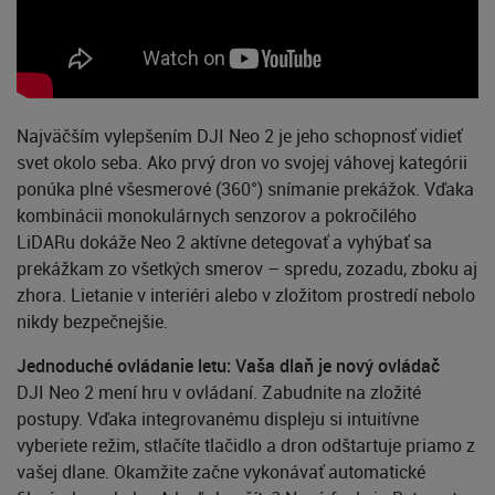
Najväčším vylepšením DJI Neo 2 je jeho schopnosť vidieť
svet okolo seba. Ako prvý dron vo svojej váhovej kategórii
ponúka plné všesmerové (360°) snímanie prekážok. Vďaka
kombinácii monokulárnych senzorov a pokročilého
LiDARu dokáže Neo 2 aktívne detegovať a vyhýbať sa
prekážkam zo všetkých smerov – spredu, zozadu, zboku aj
zhora. Lietanie v interiéri alebo v zložitom prostredí nebolo
nikdy bezpečnejšie.
Jednoduché ovládanie letu: Vaša dlaň je nový ovládač
DJI Neo 2 mení hru v ovládaní. Zabudnite na zložité
postupy. Vďaka integrovanému displeju si intuitívne
vyberiete režim, stlačíte tlačidlo a dron odštartuje priamo z
vašej dlane. Okamžite začne vykonávať automatické