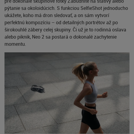
pre dokonalé skupinové fotky Zabudnite na statívy alebo
pýtanie sa okoloidúcich. S funkciou SelfieShot jednoducho
ukážete, koho má dron sledovať, a on sám vytvorí
perfektnú kompozíciu – od detailných portrétov až po
širokouhlé zábery celej skupiny. Či už je to rodinná oslava
alebo piknik, Neo 2 sa postará o dokonalé zachytenie
momentu.