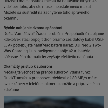
úložisku máte dostatok miesta na natáčanie dlhých 4K
videí bez toho, aby ste museli neustále niečo mazať.
Môžete sa sústrediť na zachytenie toho správneho
okamihu.
Rýchle nabíjanie dvoma spôsobmi
Došla Vám šťava? Žiaden problém. Pre pohodlné nabíjanie
kdekoľvek stačí pripojiť dron priamo cez dátový kábel USB-
C. Ak potrebujete nabiť viac batérií naraz, DJI Neo 2 Two-
Way Charging Hub inteligentne nabije až tri batérie
súčasne, čím dramaticky zvyšuje efektivitu nabíjania.
Okamžitý prístup k súborom
Nečakajte večnosť na prenos súborov. Vďaka funkcii
QuickTransfer a prenosovej rýchlosti až 80 MB/s máte
svoje zábery v telefóne takmer okamžite a pripravené na
zdieľanie.