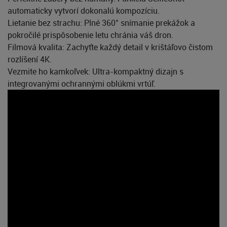
automaticky vytvorí dokonalú kompozíciu.
Lietanie bez strachu: Plné 360° snímanie prekážok a
pokročilé prispôsobenie letu chránia váš dron.
Filmová kvalita: Zachyťte každý detail v krištáľovo čistom
rozlíšení 4K.
Vezmite ho kamkoľvek: Ultra-kompaktný dizajn s
integrovanými ochrannými oblúkmi vrtúľ.