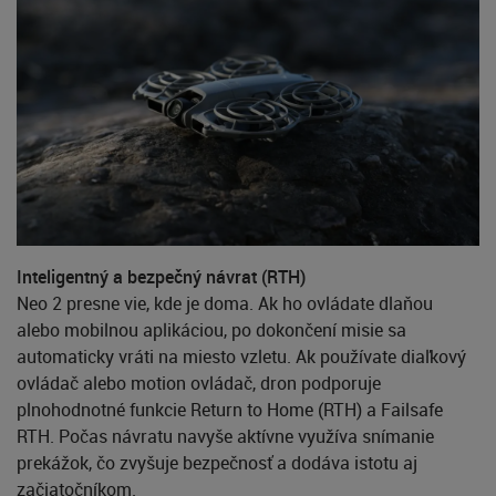
Inteligentný a bezpečný návrat (RTH)
Neo 2 presne vie, kde je doma. Ak ho ovládate dlaňou
alebo mobilnou aplikáciou, po dokončení misie sa
automaticky vráti na miesto vzletu. Ak používate diaľkový
ovládač alebo motion ovládač, dron podporuje
plnohodnotné funkcie Return to Home (RTH) a Failsafe
RTH. Počas návratu navyše aktívne využíva snímanie
prekážok, čo zvyšuje bezpečnosť a dodáva istotu aj
začiatočníkom.