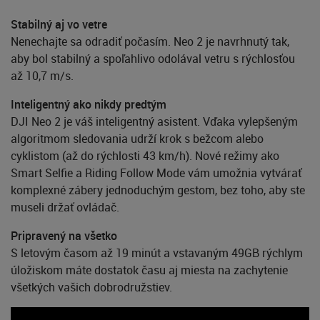
Stabilný aj vo vetre
Nenechajte sa odradiť počasím. Neo 2 je navrhnutý tak,
aby bol stabilný a spoľahlivo odolával vetru s rýchlosťou
až 10,7 m/s.
Inteligentný ako nikdy predtým
DJI Neo 2 je váš inteligentný asistent. Vďaka vylepšeným
algoritmom sledovania udrží krok s bežcom alebo
cyklistom (až do rýchlosti 43 km/h). Nové režimy ako
Smart Selfie a Riding Follow Mode vám umožnia vytvárať
komplexné zábery jednoduchým gestom, bez toho, aby ste
museli držať ovládač.
Pripravený na všetko
S letovým časom až 19 minút a vstavaným 49GB rýchlym
úložiskom máte dostatok času aj miesta na zachytenie
všetkých vašich dobrodružstiev.