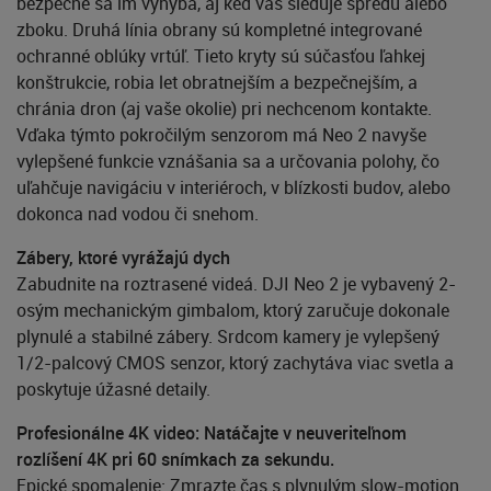
bezpečne sa im vyhýba, aj keď vás sleduje spredu alebo
zboku. Druhá línia obrany sú kompletné integrované
ochranné oblúky vrtúľ. Tieto kryty sú súčasťou ľahkej
konštrukcie, robia let obratnejším a bezpečnejším, a
chránia dron (aj vaše okolie) pri nechcenom kontakte.
Vďaka týmto pokročilým senzorom má Neo 2 navyše
vylepšené funkcie vznášania sa a určovania polohy, čo
uľahčuje navigáciu v interiéroch, v blízkosti budov, alebo
dokonca nad vodou či snehom.
Zábery, ktoré vyrážajú dych
Zabudnite na roztrasené videá. DJI Neo 2 je vybavený 2-
osým mechanickým gimbalom, ktorý zaručuje dokonale
plynulé a stabilné zábery. Srdcom kamery je vylepšený
1/2-palcový CMOS senzor, ktorý zachytáva viac svetla a
poskytuje úžasné detaily.
Profesionálne 4K video: Natáčajte v neuveriteľnom
rozlíšení 4K pri 60 snímkach za sekundu.
Epické spomalenie: Zmrazte čas s plynulým slow-motion