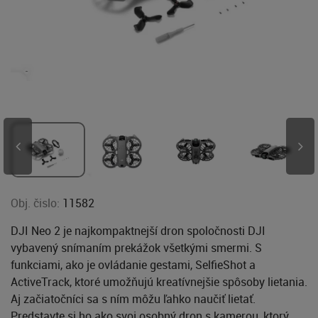
Obj. čislo:
11582
DJI Neo 2 je najkompaktnejší dron spoločnosti DJI
vybavený snímaním prekážok všetkými smermi. S
funkciami, ako je ovládanie gestami, SelfieShot a
ActiveTrack, ktoré umožňujú kreatívnejšie spôsoby lietania.
Aj začiatočníci sa s ním môžu ľahko naučiť lietať.
Predstavte si ho ako svoj osobný dron s kamerou, ktorý