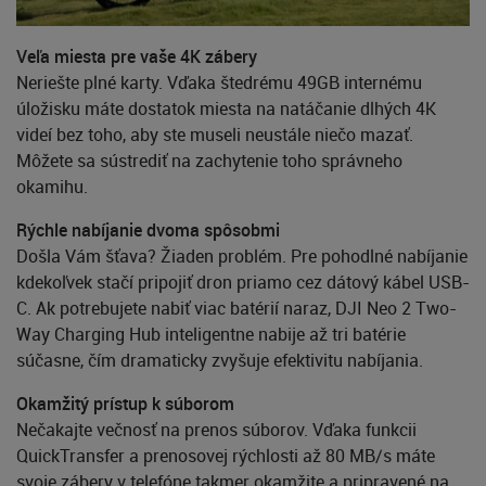
Veľa miesta pre vaše 4K zábery
Neriešte plné karty. Vďaka štedrému 49GB internému
úložisku máte dostatok miesta na natáčanie dlhých 4K
videí bez toho, aby ste museli neustále niečo mazať.
Môžete sa sústrediť na zachytenie toho správneho
okamihu.
Rýchle nabíjanie dvoma spôsobmi
Došla Vám šťava? Žiaden problém. Pre pohodlné nabíjanie
kdekoľvek stačí pripojiť dron priamo cez dátový kábel USB-
C. Ak potrebujete nabiť viac batérií naraz, DJI Neo 2 Two-
Way Charging Hub inteligentne nabije až tri batérie
súčasne, čím dramaticky zvyšuje efektivitu nabíjania.
Okamžitý prístup k súborom
Nečakajte večnosť na prenos súborov. Vďaka funkcii
QuickTransfer a prenosovej rýchlosti až 80 MB/s máte
svoje zábery v telefóne takmer okamžite a pripravené na