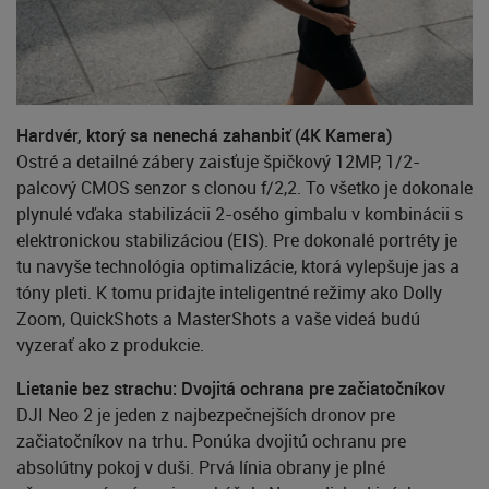
Hardvér, ktorý sa nenechá zahanbiť (4K Kamera)
Ostré a detailné zábery zaisťuje špičkový 12MP, 1/2-
palcový CMOS senzor s clonou f/2,2. To všetko je dokonale
plynulé vďaka stabilizácii 2-osého gimbalu v kombinácii s
elektronickou stabilizáciou (EIS). Pre dokonalé portréty je
tu navyše technológia optimalizácie, ktorá vylepšuje jas a
tóny pleti. K tomu pridajte inteligentné režimy ako Dolly
Zoom, QuickShots a MasterShots a vaše videá budú
vyzerať ako z produkcie.
Lietanie bez strachu: Dvojitá ochrana pre začiatočníkov
DJI Neo 2 je jeden z najbezpečnejších dronov pre
začiatočníkov na trhu. Ponúka dvojitú ochranu pre
absolútny pokoj v duši. Prvá línia obrany je plné