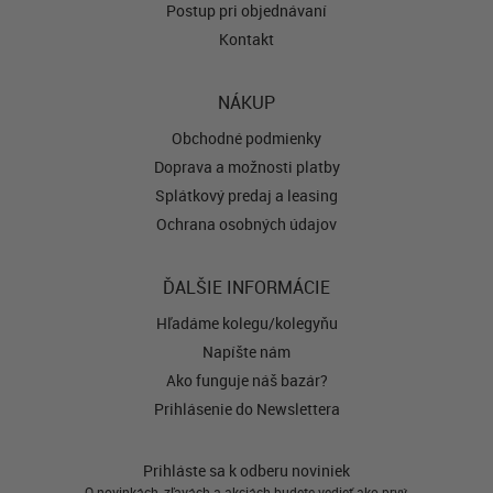
Postup pri objednávaní
Kontakt
NÁKUP
Obchodné podmienky
Doprava a možnosti platby
Splátkový predaj a leasing
Ochrana osobných údajov
ĎALŠIE INFORMÁCIE
Hľadáme kolegu/kolegyňu
Napíšte nám
Ako funguje náš bazár?
Prihlásenie do Newslettera
Prihláste sa k odberu noviniek
O novinkách, zľavách a akciách budete vedieť ako prvý.