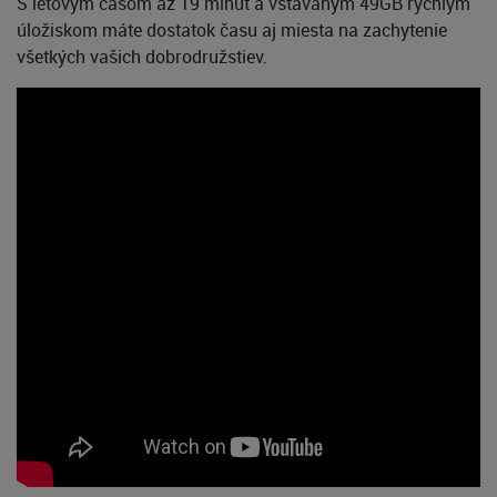
S letovým časom až 19 minút a vstavaným 49GB rýchlym
úložiskom máte dostatok času aj miesta na zachytenie
všetkých vašich dobrodružstiev.