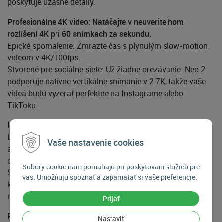
poskytuje úžasné detaily.
Profesionálne 4K video: Natáčajte v neuveriteľnom
rozlíšení 4K pri 60 snímkach za sekundu.
Epické spomalenie: Zmrazte čas s plynulým slow-motion
videom v 4K/100fps.
Stvorené pre sociálne siete: Už žiadne orezávanie. Neo 2
podporuje natívne vertikálne snímanie v 2.7K, takže vaše
videá budú vyzerať perfektne na Instagrame alebo
TikToku.
Inteligentný ako nikdy predtým
DJI Neo 2 je váš inteligentný asistent. Vďaka vylepšeným
Vaše nastavenie cookies
algoritmom sledovania udrží krok s bežcom alebo
cyklistom (až do rýchlosti 43 km/h). Nové režimy ako
Súbory cookie nám pomáhajú pri poskytovaní služieb pre
Smart Selfie a Riding Follow Mode vám umožnia vytvárať
vás. Umožňujú spoznať a zapamätať si vaše preferencie.
komplexné zábery jednoduchým gestom, bez toho, aby ste
museli držať ovládač.
Prijať
Pripravený na všetko
Nastaviť