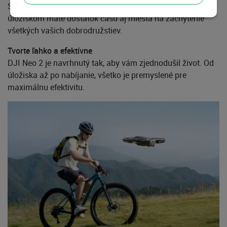
S letovým časom až 19 minút a vstavaným 49GB rýchlym
úložiskom máte dostatok času aj miesta na zachytenie
všetkých vašich dobrodružstiev.
Tvorte ľahko a efektívne
DJI Neo 2 je navrhnutý tak, aby vám zjednodušil život. Od
úložiska až po nabíjanie, všetko je premyslené pre
maximálnu efektivitu.