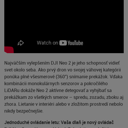
Najväčším vylepšením DJI Neo 2 je jeho schopnosť vidieť
svet okolo seba. Ako prvý dron vo svojej váhovej kategórii
ponúka plné všesmerové (360°) snímanie prekážok. Vďaka
kombinácii monokulárnych senzorov a pokročilého
LiDARu dokáže Neo 2 aktívne detegovať a vyhýbať sa
prekážkam zo všetkých smerov – spredu, zozadu, zboku aj
zhora. Lietanie v interiéri alebo v zložitom prostredí nebolo
nikdy bezpečnejšie.
Jednoduché ovládanie letu: Vaša dlaň je nový ovládač