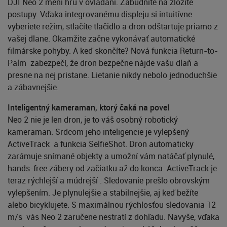
DJI Neo 2 mení hru v ovládaní. Zabudnite na zložité
postupy. Vďaka integrovanému displeju si intuitívne
vyberiete režim, stlačíte tlačidlo a dron odštartuje priamo z
vašej dlane. Okamžite začne vykonávať automatické
filmárske pohyby. A keď skončíte? Nová funkcia Return-to-
Palm zabezpečí, že dron bezpečne nájde vašu dlaň a
presne na nej pristane. Lietanie nikdy nebolo jednoduchšie
a zábavnejšie.
Inteligentný kameraman, ktorý čaká na povel
Neo 2 nie je len dron, je to váš osobný robotický
kameraman. Srdcom jeho inteligencie je vylepšený
ActiveTrack a funkcia SelfieShot. Dron automaticky
zarámuje snímané objekty a umožní vám natáčať plynulé,
hands-free zábery od začiatku až do konca. ActiveTrack je
teraz rýchlejší a múdrejší . Sledovanie prešlo obrovským
vylepšením. Je plynulejšie a stabilnejšie, aj keď bežíte
alebo bicyklujete. S maximálnou rýchlosťou sledovania 12
m/s vás Neo 2 zaručene nestratí z dohľadu. Navyše, vďaka