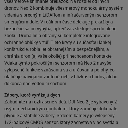
všesmerové snímanie prekážok. Na rozdiel od iných
dronov, Neo 2 kombinuje všesmerový monokulárny systém
videnia s predným LiDARom a infračerveným senzorom
smerujúcim dole. V reálnom čase detekuje prekážky a
bezpečne sa im vyhýba, aj keď vás sleduje spredu alebo
zboku. Druhá línia obrany sú kompletné integrované
ochranné oblúky vrtúľ. Tieto kryty sú súčasťou ľahkej
konštrukcie, robia let obratnejším a bezpečnejším, a
chránia dron (aj vaše okolie) pri nechcenom kontakte.
Vďaka týmto pokročilým senzorom má Neo 2 navyše
vylepšené funkcie vznášania sa a určovania polohy, čo
uľahčuje navigáciu v interiéroch, v blízkosti budov, alebo
dokonca nad vodou či snehom.
Zábery, ktoré vyrážajú dych
Zabudnite na roztrasené videá. DJI Neo 2 je vybavený 2-
osým mechanickým gimbalom, ktorý zaručuje dokonale
plynulé a stabilné zábery. Srdcom kamery je vylepšený
1/2-palcový CMOS senzor, ktorý zachytáva viac svetla a