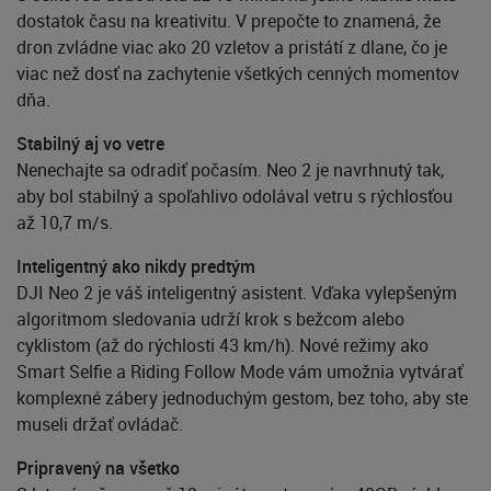
dostatok času na kreativitu. V prepočte to znamená, že
dron zvládne viac ako 20 vzletov a pristátí z dlane, čo je
viac než dosť na zachytenie všetkých cenných momentov
dňa.
Stabilný aj vo vetre
Nenechajte sa odradiť počasím. Neo 2 je navrhnutý tak,
aby bol stabilný a spoľahlivo odolával vetru s rýchlosťou
až 10,7 m/s.
Inteligentný ako nikdy predtým
DJI Neo 2 je váš inteligentný asistent. Vďaka vylepšeným
algoritmom sledovania udrží krok s bežcom alebo
cyklistom (až do rýchlosti 43 km/h). Nové režimy ako
Smart Selfie a Riding Follow Mode vám umožnia vytvárať
komplexné zábery jednoduchým gestom, bez toho, aby ste
museli držať ovládač.
Pripravený na všetko