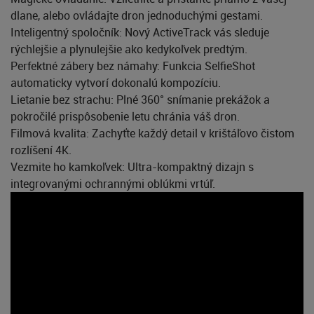
dlane, alebo ovládajte dron jednoduchými gestami.
Inteligentný spoločník: Nový ActiveTrack vás sleduje
rýchlejšie a plynulejšie ako kedykoľvek predtým.
Perfektné zábery bez námahy: Funkcia SelfieShot
automaticky vytvorí dokonalú kompozíciu.
Lietanie bez strachu: Plné 360° snímanie prekážok a
pokročilé prispôsobenie letu chránia váš dron.
Filmová kvalita: Zachyťte každý detail v krištáľovo čistom
rozlíšení 4K.
Vezmite ho kamkoľvek: Ultra-kompaktný dizajn s
integrovanými ochrannými oblúkmi vrtúľ.