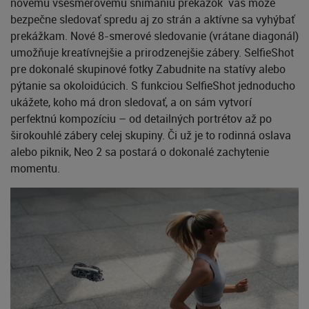
novému všesmerovému snímaniu prekážok vás môže
bezpečne sledovať spredu aj zo strán a aktívne sa vyhýbať
prekážkam. Nové 8-smerové sledovanie (vrátane diagonál)
umožňuje kreatívnejšie a prirodzenejšie zábery. SelfieShot
pre dokonalé skupinové fotky Zabudnite na statívy alebo
pýtanie sa okoloidúcich. S funkciou SelfieShot jednoducho
ukážete, koho má dron sledovať, a on sám vytvorí
perfektnú kompozíciu – od detailných portrétov až po
širokouhlé zábery celej skupiny. Či už je to rodinná oslava
alebo piknik, Neo 2 sa postará o dokonalé zachytenie
momentu.