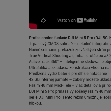
Profesionálne funkcie DJI Mini 5 Pro (DJI RC-N
1-palcový CMOS snímač – detailné fotografie a 
Nočné snímanie prekážok zo všetkých strán pr
True Vertical Shooting a gimbal s rotáciou až 
ActiveTrack 360° – inteligentné sledovanie obj
Ultraľahká a skladacia konštrukcia vhodná na
Predĺžená výdrž batérie pre dlhšie natáčanie
42 GB internej pamäte – zábery môžete uklad
Režim 48 mm Med-Tele – viac detailov a prir
DJI Mini 5 Pro prináša vylepšený režim 48 mm
série DJI Mini Pro. Tento režim umožňuje lepši
hĺbkou.