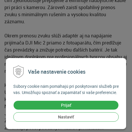
čím zjednodušuje prepojenie a eliminuje nadbytočné káble
pri práci s kamerou. Zároveň zaistí spoľahlivý prenos
zvuku s minimálnym rušením a vysokou kvalitou
záznamu.
Okrem prenosu zvuku slúži adaptér aj na napájanie
prijímača DJI Mic 2 priamo z fotoaparátu, čím predlžuje
čas prevádzky a znižuje potrebu ďalších batérií. Je tak
ideálnym doplnkom pre profesionálnych tvorcov obsahu aj
náročných amatérov, ktorí chcú mať svoje audio vybavenie
maximálne optimalizované a kompaktné.
Vaše nastavenie cookies
Kľúčové vlastnosti:
Súbory cookie nám pomáhajú pri poskytovaní služieb pre
Umožňuje digitálny prenos zvuku bez TRS kábla
vás. Umožňujú spoznať a zapamätať si vaše preferencie.
Kompatibilný s vybranými modelmi fotoaparátov Sony
Prijať
Napája prijímač DJI Mic 2 priamo z kamery
Jednoduchá a rýchla inštalácia do MI pätice
Nastaviť
Zaisťuje čistý a kvalitný záznam zvuku
Zmenšuje počet potrebných káblov pri natáčaní