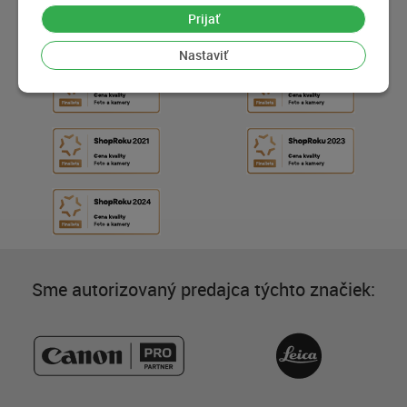
Prijať
Nastaviť
Sme autorizovaný predajca týchto značiek: