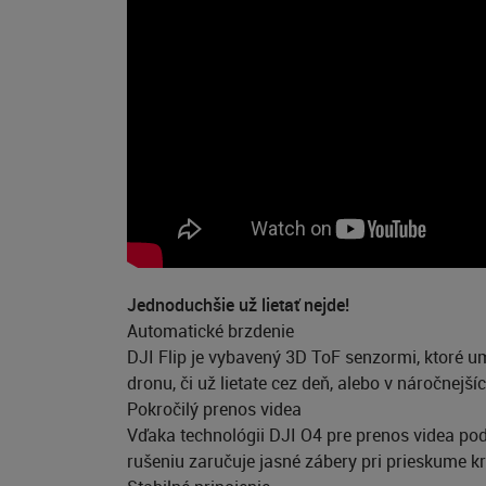
Jednoduchšie už lietať nejde!
Automatické brzdenie
DJI Flip je vybavený 3D ToF senzormi, ktoré u
dronu, či už lietate cez deň, alebo v náročnej
Pokročilý prenos videa
Vďaka technológii DJI O4 pre prenos videa pod
rušeniu zaručuje jasné zábery pri prieskume k