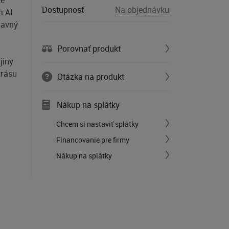
te
Dostupnosť
Na objednávku
a AI
lavný
Porovnať produkt
jiny
krásu
Otázka na produkt
Nákup na splátky
Chcem si nastaviť splátky
Financovanie pre firmy
Nákup na splátky