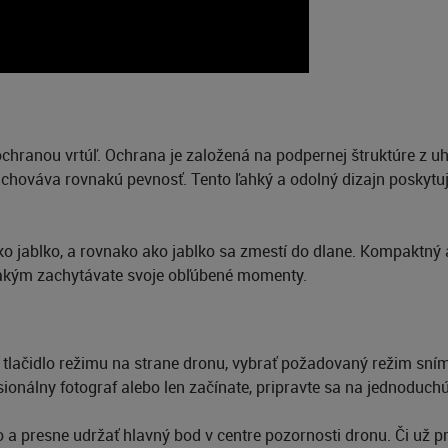
chranou vrtúľ. Ochrana je založená na podpernej štruktúre z uhl
zachováva rovnakú pevnosť. Tento ľahký a odolný dizajn poskyt
 ako jablko, a rovnako ako jablko sa zmestí do dlane. Kompaktný 
 akým zachytávate svoje obľúbené momenty.
čiť tlačidlo režimu na strane dronu, vybrať požadovaný režim sní
ionálny fotograf alebo len začínate, pripravte sa na jednoduchú 
o a presne udržať hlavný bod v centre pozornosti dronu. Či už 