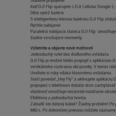
Stabilné pripojenie
Keď DJI Flip spárujete s DJI Cellular Dongle 2
Dlhá výdrž batérie
S inteligentnou letovou batériou DJI Flip získat
Rýchle nabíjanie
Paralelná nabíjacia stanica DJI Flip umožňuje
žiadne vzrušujúce momenty.
Vzlietnite a objavte nové možnosti
Jednoduchý vzlet bez diaľkového ovládača
DJI Flip je možné ľahko prepojiť s aplikáciou
vertikálneho rozhrania obrazovky. V tomto re
Uvoľnite si ruky vďaka hlasovému ovládaniu
Stačí povedať „Hey Fly“ a aktivujete aplikáci
prepojení s telefónom dokáže dron zachytávať z
vlastnosť umožňuje nezávislé natáčanie obsahu
Efektívna a jednoduchá tvorba
Zabudli ste dátový kábel? Žiadny problém! Po p
MB/s. Po dokončení prenosu môžete záznamy jed