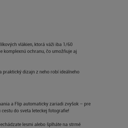
íkových vlákien, ktorá váži iba 1/60
uje komplexnú ochranu, čo umožňuje aj
a praktický dizajn z neho robí ideálneho
mania a Flip automaticky zariadi zvyšok – pre
cestu do sveta leteckej fotografie!
prechádzate lesmi alebo šplháte na strmé