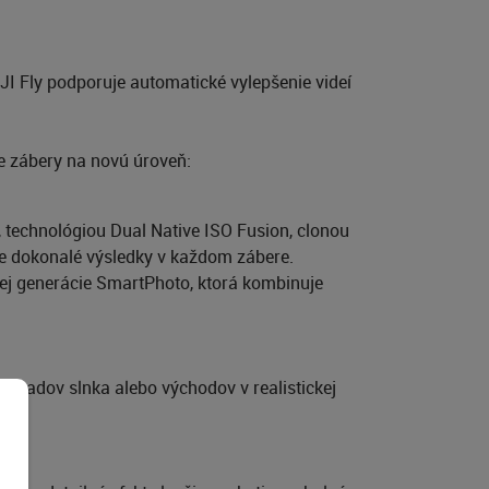
DJI Fly podporuje automatické vylepšenie videí
ne zábery na novú úroveň:
 technológiou Dual Native ISO Fusion, clonou
uje dokonalé výsledky v každom zábere.
ovej generácie SmartPhoto, ktorá kombinuje
padov slnka alebo východov v realistickej