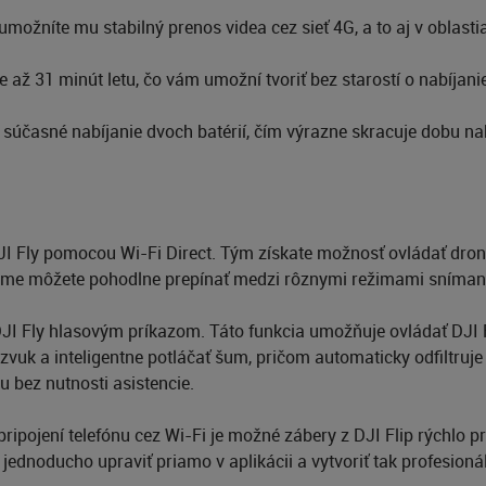
, umožníte mu stabilný prenos videa cez sieť 4G, a to aj v obla
e až 31 minút letu, čo vám umožní tvoriť bez starostí o nabíjani
 súčasné nabíjanie dvoch batérií, čím výrazne skracuje dobu n
 DJI Fly pomocou Wi-Fi Direct. Tým získate možnosť ovládať dr
žime môžete pohodlne prepínať medzi rôznymi režimami sníman
u DJI Fly hlasovým príkazom. Táto funkcia umožňuje ovládať DJ
vuk a inteligentne potláčať šum, pričom automaticky odfiltruje
 bez nutnosti asistencie.
ripojení telefónu cez Wi-Fi je možné zábery z DJI Flip rýchlo pr
noducho upraviť priamo v aplikácii a vytvoriť tak profesionál