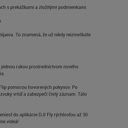
stiach s prekážkami a zložitými podmienkami.
e.
abíjania. To znamená, že už nikdy nezmeškáte
on jednou rukou prostredníctvom nového
ia.
I Flip pomocou hovorených pokynov. Po
 zvuky vrtúľ a zabezpečí čistý záznam. Táto
eniesť do aplikácie DJI Fly rýchlosťou až 30
ne videá!