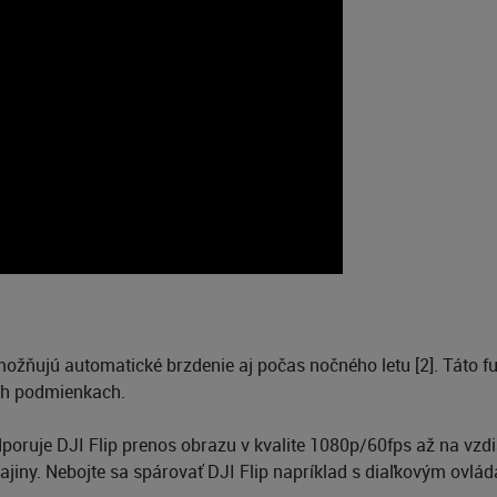
možňujú automatické brzdenie aj počas nočného letu [2]. Táto 
ších podmienkach.
poruje DJI Flip prenos obrazu v kvalite 1080p/60fps až na vzd
rajiny. Nebojte sa spárovať DJI Flip napríklad s diaľkovým ovl