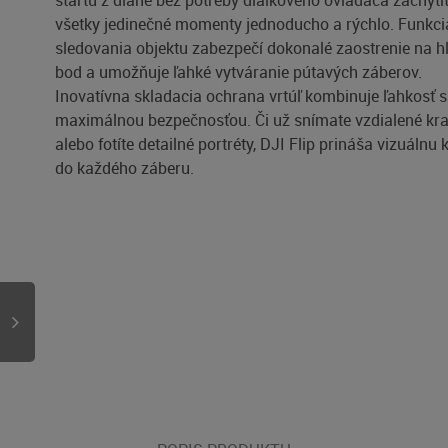
štartu z dlane bez potreby diaľkového ovládača zachytí
všetky jedinečné momenty jednoducho a rýchlo. Funkci
sledovania objektu zabezpečí dokonalé zaostrenie na h
bod a umožňuje ľahké vytváranie pútavých záberov.
Inovatívna skladacia ochrana vrtúľ kombinuje ľahkosť s
maximálnou bezpečnosťou. Či už snímate vzdialené kra
alebo fotíte detailné portréty, DJI Flip prináša vizuálnu 
do každého záberu.