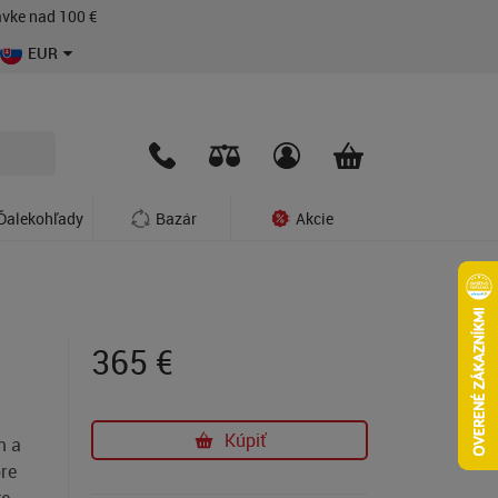
vke nad 100 €
EUR
Ďalekohľady
Bazár
Akcie
365
€
Kúpiť
m a
re