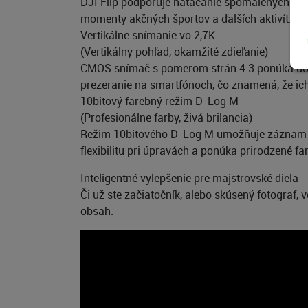
DJI Flip podporuje natáčanie spomalených videí
momenty akčných športov a ďalších aktivít.
Vertikálne snímanie vo 2,7K
(Vertikálny pohľad, okamžité zdieľanie)
CMOS snímač s pomerom strán 4:3 ponúka dostat
prezeranie na smartfónoch, čo znamená, že ich
10bitový farebný režim D-Log M
(Profesionálne farby, živá brilancia)
Režim 10bitového D-Log M umožňuje záznam až j
flexibilitu pri úpravách a ponúka prirodzené 
Inteligentné vylepšenie pre majstrovské diela
Či už ste začiatočník, alebo skúsený fotograf,
obsah.