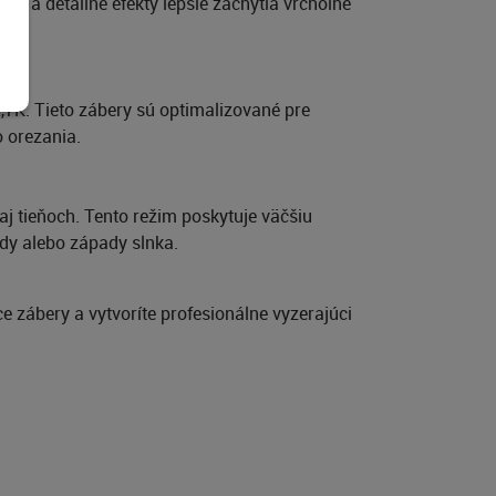
lé a detailné efekty lepšie zachytia vrcholné
,7K. Tieto zábery sú optimalizované pre
 orezania.
j tieňoch. Tento režim poskytuje väčšiu
ody alebo západy slnka.
e zábery a vytvoríte profesionálne vyzerajúci