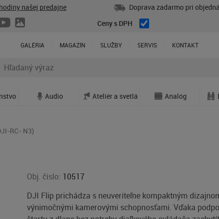
hodiny našej predajne
Doprava zadarmo pri objedná
Ceny s DPH
GALÉRIA
MAGAZÍN
SLUŽBY
SERVIS
KONTAKT
enstvo
Audio
Ateliér a svetlá
Analóg
(DJI-RC- N3)
Obj. čislo:
10517
DJI Flip prichádza s neuveriteľne kompaktným dizajno
výnimočnými kamerovými schopnosťami. Vďaka podpo