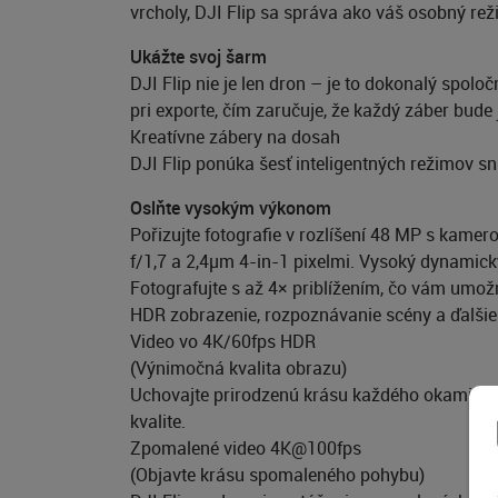
vrcholy, DJI Flip sa správa ako váš osobný rež
Ukážte svoj šarm
DJI Flip nie je len dron – je to dokonalý spol
pri exporte, čím zaručuje, že každý záber bude
Kreatívne zábery na dosah
DJI Flip ponúka šesť inteligentných režimov s
Oslňte vysokým výkonom
Pořizujte fotografie v rozlíšení 48 MP s kame
f/1,7 a 2,4µm 4-in-1 pixelmi. Vysoký dynamický
Fotografujte s až 4× priblížením, čo vám umož
HDR zobrazenie, rozpoznávanie scény a ďalšie f
Video vo 4K/60fps HDR
(Výnimočná kvalita obrazu)
Uchovajte prirodzenú krásu každého okamihu.
kvalite.
Zpomalené video 4K@100fps
(Objavte krásu spomaleného pohybu)