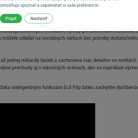
 v rozlíšení 4K a rýchlosťou 100 snímok za sekundu. Tieto plynu
Umožňujú spoznať a zapamätať si vaše preferencie.
Prijať
Nastaviť
ok priestoru pre vertikálne výrezy pri zachovaní rozlíšenia 2
 môžete zdieľať na sociálnych sieťach bez potreby dodatočného
ednej miliardy farieb a zachováva viac detailov vo svetlách a
farebné prechody aj v náročných scénach, ako sú napríklad vých
 vďaka inteligentným funkciám DJI Flip ľahko zachytíte dychberúc