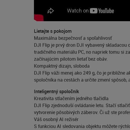
Lietajte s pokojom
Maximálna bezpečnosť a spoľahlivosť
DJI Flip je prvý dron DJI vybavený skladacou o
tradičného materiálu PC, no napriek tomu si 
začínajúcim pilotom lietať bez obáv.
Kompaktný dizajn, sloboda
DJI Flip váži menej ako 249 g, čo je približne
spoločníka na cestách a určite zmení spôsob,
Inteligentný spoločník
Kreativita stlačením jedného tlačidla
DJI Flip zjednoduší ovládanie letu. Stačí stla
vytvorenie pôsobivých záberov. Či už ste profes
Váš osobný AI režisér
S funkciou AI sledovania objektu môžete rýchl