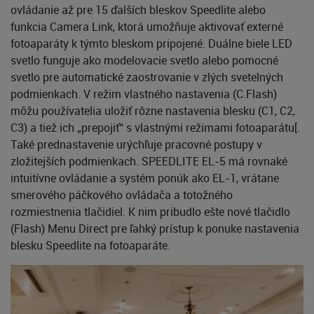
ovládanie až pre 15 ďalších bleskov Speedlite alebo
funkcia Camera Link, ktorá umožňuje aktivovať externé
fotoaparáty k týmto bleskom pripojené. Duálne biele LED
svetlo funguje ako modelovacie svetlo alebo pomocné
svetlo pre automatické zaostrovanie v zlých svetelných
podmienkach. V režim vlastného nastavenia (C.Flash)
môžu používatelia uložiť rôzne nastavenia blesku (C1, C2,
C3) a tiež ich „prepojiť“ s vlastnými režimami fotoaparátu
[
.
Také prednastavenie urýchľuje pracovné postupy v
zložitejších podmienkach. SPEEDLITE EL-5 má rovnaké
intuitívne ovládanie a systém ponúk ako EL-1, vrátane
smerového páčkového ovládača a totožného
rozmiestnenia tlačidiel. K nim pribudlo ešte nové tlačidlo
(Flash) Menu Direct pre ľahký prístup k ponuke nastavenia
blesku Speedlite na fotoaparáte.