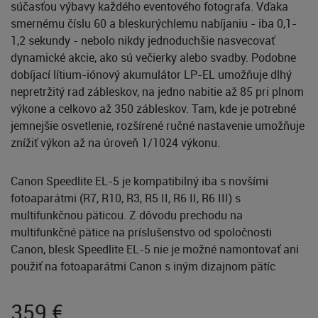
súčasťou výbavy každého eventového fotografa. Vďaka
smernému číslu 60 a bleskurýchlemu nabíjaniu - iba 0,1-
1,2 sekundy - nebolo nikdy jednoduchšie nasvecovať
dynamické akcie, ako sú večierky alebo svadby. Podobne
dobíjací lítium-iónový akumulátor LP-EL umožňuje dlhý
nepretržitý rad zábleskov, na jedno nabitie až 85 pri plnom
výkone a celkovo až 350 zábleskov. Tam, kde je potrebné
jemnejšie osvetlenie, rozšírené ručné nastavenie umožňuje
znížiť výkon až na úroveň 1/1024 výkonu.
Canon Speedlite EL-5 je kompatibilný iba s novšími
fotoaparátmi (R7, R10, R3, R5 II, R6 II, R6 III) s
multifunkčnou päticou. Z dôvodu prechodu na
multifunkčné pätice na príslušenstvo od spoločnosti
Canon, blesk Speedlite EL-5 nie je možné namontovať ani
použiť na fotoaparátmi Canon s iným dizajnom pätíc
359
€