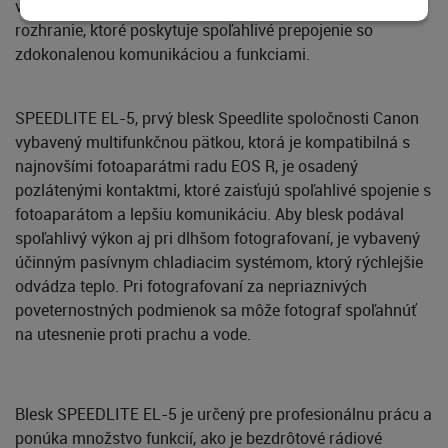
vďaka multifunkčnej pätici1 Canon predstavujúcej nové
rozhranie, ktoré poskytuje spoľahlivé prepojenie so
zdokonalenou komunikáciou a funkciami.
SPEEDLITE EL-5, prvý blesk Speedlite spoločnosti Canon
vybavený multifunkčnou pätkou, ktorá je kompatibilná s
najnovšími fotoaparátmi radu EOS R, je osadený
pozlátenými kontaktmi, ktoré zaisťujú spoľahlivé spojenie s
fotoaparátom a lepšiu komunikáciu. Aby blesk podával
spoľahlivý výkon aj pri dlhšom fotografovaní, je vybavený
účinným pasívnym chladiacim systémom, ktorý rýchlejšie
odvádza teplo. Pri fotografovaní za nepriaznivých
poveternostných podmienok sa môže fotograf spoľahnúť
na utesnenie proti prachu a vode.
Blesk SPEEDLITE EL-5 je určený pre profesionálnu prácu a
ponúka množstvo funkcií, ako je bezdrôtové rádiové