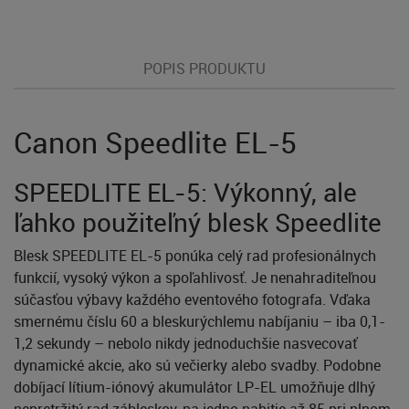
POPIS PRODUKTU
Canon Speedlite EL-5
SPEEDLITE EL-5: Výkonný, ale
ľahko použiteľný blesk Speedlite
Blesk SPEEDLITE EL-5 ponúka celý rad profesionálnych
funkcií, vysoký výkon a spoľahlivosť. Je nenahraditeľnou
súčasťou výbavy každého eventového fotografa. Vďaka
smernému číslu 60 a bleskurýchlemu nabíjaniu – iba 0,1-
1,2 sekundy – nebolo nikdy jednoduchšie nasvecovať
dynamické akcie, ako sú večierky alebo svadby. Podobne
dobíjací lítium-iónový akumulátor LP-EL umožňuje dlhý
nepretržitý rad zábleskov, na jedno nabitie až 85 pri plnom