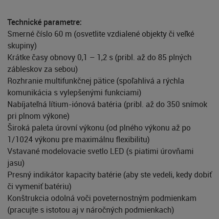
Technické parametre:
Smerné číslo 60 m (osvetlite vzdialené objekty či veľké
skupiny)
Krátke časy obnovy 0,1 – 1,2 s (pribl. až do 85 plných
zábleskov za sebou)
Rozhranie multifunkčnej pätice (spoľahlivá a rýchla
komunikácia s vylepšenými funkciami)
Nabíjateľná lítium-iónová batéria (pribl. až do 350 snímok
pri plnom výkone)
Široká paleta úrovní výkonu (od plného výkonu až po
1/1024 výkonu pre maximálnu flexibilitu)
Vstavané modelovacie svetlo LED (s piatimi úrovňami
jasu)
Presný indikátor kapacity batérie (aby ste vedeli, kedy dobiť
či vymeniť batériu)
Konštrukcia odolná voči poveternostným podmienkam
(pracujte s istotou aj v náročných podmienkach)