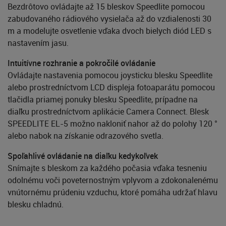
Bezdrôtovo ovládajte až 15 bleskov Speedlite pomocou
zabudovaného rádiového vysielača až do vzdialenosti 30
m a modelujte osvetlenie vďaka dvoch bielych diód LED s
nastavením jasu.
Intuitívne rozhranie a pokročilé ovládanie
Ovládajte nastavenia pomocou joysticku blesku Speedlite
alebo prostredníctvom LCD displeja fotoaparátu pomocou
tlačidla priamej ponuky blesku Speedlite, prípadne na
diaľku prostredníctvom aplikácie Camera Connect. Blesk
SPEEDLITE EL-5 možno nakloniť nahor až do polohy 120 °
alebo nabok na získanie odrazového svetla.
Spoľahlivé ovládanie na diaľku kedykoľvek
Snímajte s bleskom za každého počasia vďaka tesneniu
odolnému voči poveternostným vplyvom a zdokonalenému
vnútornému prúdeniu vzduchu, ktoré pomáha udržať hlavu
blesku chladnú.