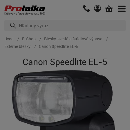
Kráľovstvo fotografov od roku 1993
Úvod
E-Shop
Blesky, svetlá a štúdiová výbava
Externé blesky
Canon Speedlite EL-5
Canon Speedlite EL-5