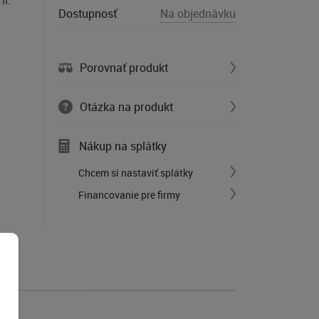
ii.
Dostupnosť
Na objednávku
Porovnať produkt
Otázka na produkt
Nákup na splátky
Chcem si nastaviť splátky
Financovanie pre firmy