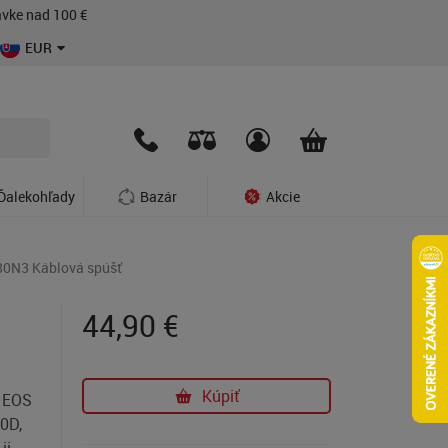
vke nad 100 €
EUR
Ďalekohľady
Bazár
Akcie
0N3 Káblová spúšť
44,90
€
Kúpiť
n EOS
20D,