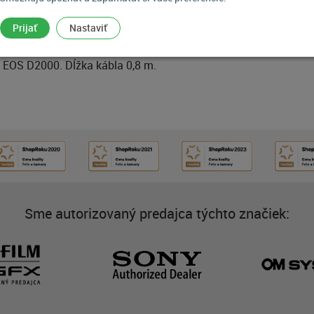
á spúšť
Prijať
Nastaviť
 EOS 5D, 5D Mark II, 1D, 1Ds, 1D Mark III, 1Ds Mark III, 1D Mar
, EOS D2000. Dĺžka kábla 0,8 m.
Sme autorizovaný predajca týchto značiek: