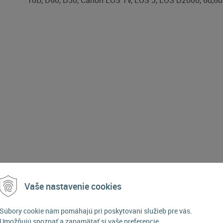
10D, D60, D30, Canon EOS 1V, EOS 3, EOS D2000, 6d,6d 
Vaše nastavenie cookies
POPIS PRODUKTU
Súbory cookie nám pomáhajú pri poskytovaní služieb pre vás.
Umožňujú spoznať a zapamätať si vaše preferencie.