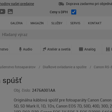
hodiny našej predajne
Doprava zadarmo pri objedná
Ceny s DPH
GALÉRIA
MAGAZÍN
SLUŽBY
SERVIS
KONTAKT
enstvo
Audio
Ateliér a svetlá
Analóg
lušenstvo fotoaparátov
Diaľkové ovládanie a spúšte
Canon RS-8
 spúšť
Obj. čislo:
2476A001AA
Originálna káblová spúšť pre fotoaparáty Canon Cano
5D, 5D Mark II, 1D, 1Ds, Canon EOS 7D, 50D, 40D, 30D, 