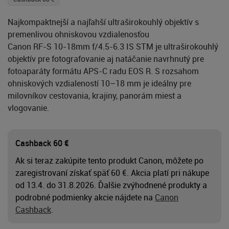
Najkompaktnejší a najľahší ultraširokouhlý objektív s
premenlivou ohniskovou vzdialenosťou
Canon RF-S 10-18mm f/4.5-6.3 IS STM je ultraširokouhlý
objektív pre fotografovanie aj natáčanie navrhnutý pre
fotoaparáty formátu APS-C radu EOS R. S rozsahom
ohniskových vzdialeností 10–18 mm je ideálny pre
milovníkov cestovania, krajiny, panorám miest a
vlogovanie.
Cashback 60 €
Ak si teraz zakúpite tento produkt Canon, môžete po
zaregistrovaní získať späť 60 €. Akcia platí pri nákupe
od 13.4. do 31.8.2026. Ďalšie zvýhodnené produkty a
podrobné podmienky akcie nájdete na
Canon
Cashback
.