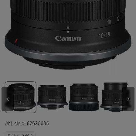
Obj. čislo:
6262C005
Cashback 60 €