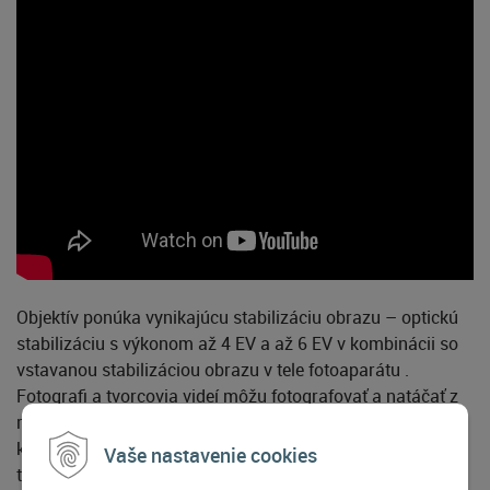
Objektív ponúka vynikajúcu stabilizáciu obrazu – optickú
stabilizáciu s výkonom až 4 EV a až 6 EV v kombinácii so
vstavanou stabilizáciou obrazu v tele fotoaparátu .
Fotografi a tvorcovia videí môžu fotografovať a natáčať z
ruky s istotou, a to aj za zlých svetelných podmienok. V
kombinácii s digitálnym IS pri filmovaní je ideálny pre
Vaše nastavenie cookies
tvorcov obsahu bez statívu, ktorí potrebujú širokouhlý