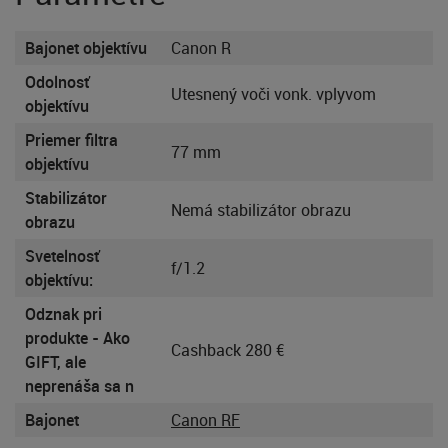
Bajonet objektívu
Canon R
Odolnosť
Utesnený voči vonk. vplyvom
objektívu
Priemer filtra
77 mm
objektívu
Stabilizátor
Nemá stabilizátor obrazu
obrazu
Svetelnosť
f/1.2
objektívu:
Odznak pri
produkte - Ako
Cashback 280 €
GIFT, ale
neprenáša sa n
Bajonet
Canon RF