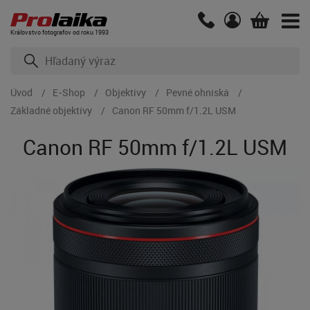
Kráľovstvo fotografov od roku 1993
Úvod
E-Shop
Objektívy
Pevné ohniská
Základné objektívy
Canon RF 50mm f/1.2L USM
Canon RF 50mm f/1.2L USM