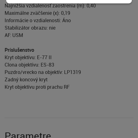
Najnižšia vzdialenosť zaostrenia (m): 0,40
Maximálne zväčšenie (x): 0,19
Informácie o vzdialenosti: Áno
Stabilizátor obrazu: nie
AF: USM
Príslušenstvo
Kryt objektívu: E-77 II
Clona objektívu: ES-83
Puzdro/vrecko na objektív: LP1319
Zadný koncový kryt
Kryt objektívu proti prachu RF
Parametre