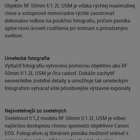
Objektív RF 50mm f/1.2L USM je vďaka rýchlej maximálnej
clone a schopnosti mimoriadne rýchle zaostrovať
dokonalou voľbou na pouličnú fotografiu, pričom ponúka
úplne novú úroveň rozlíšenia pri snímaní s prirodzeným
svetlom.
Umelecká fotografia
Vytlačiť fotografiu vytvorenú pomocou objektívu ako RF
50mm f/1.2L USM je číra radosť. Dokáže zachytiť
neuveriteľne zreteľné detaily a umožňuje tak umeleckým
fotografom vytvárať ešte pôsobivejšie výstavné exponáty.
Najsvetelnejší zo svetelných
Svetelnosť f/1,2 modelu RF 50mm f/1.2L USM je vôbec
najširšou dostupnou clonou spomedzi objektívov Canon
EOS. Fotografom aj filmárom ponúka možnosť snímať s