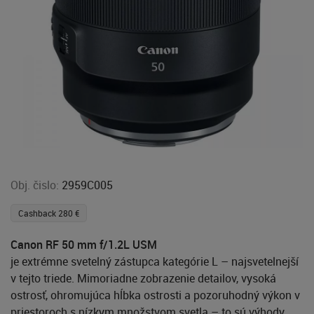
Obj. čislo:
2959C005
Cashback 280 €
Canon RF 50 mm f/1.2L USM
je extrémne svetelný zástupca kategórie L – najsvetelnejší
v tejto triede. Mimoriadne zobrazenie detailov, vysoká
ostrosť, ohromujúca hĺbka ostrosti a pozoruhodný výkon v
priestoroch s nízkym množstvom svetla – to sú výhody