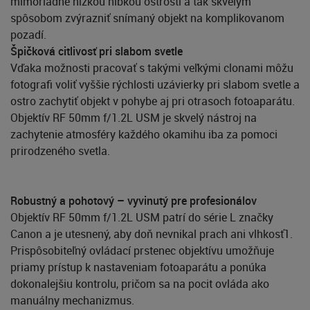
mimoriadne nízkou hĺbkou ostrosti a tak skvelým
spôsobom zvýrazniť snímaný objekt na komplikovanom
pozadí.
Špičková citlivosť pri slabom svetle
Vďaka možnosti pracovať s takými veľkými clonami môžu
fotografi voliť vyššie rýchlosti uzávierky pri slabom svetle a
ostro zachytiť objekt v pohybe aj pri otrasoch fotoaparátu.
Objektív RF 50mm f/1.2L USM je skvelý nástroj na
zachytenie atmosféry každého okamihu iba za pomoci
prirodzeného svetla.
Robustný a pohotový – vyvinutý pre profesionálov
Objektív RF 50mm f/1.2L USM patrí do série L značky
Canon a je utesnený, aby doň nevnikal prach ani vlhkosť1.
Prispôsobiteľný ovládací prstenec objektívu umožňuje
priamy prístup k nastaveniam fotoaparátu a ponúka
dokonalejšiu kontrolu, pričom sa na pocit ovláda ako
manuálny mechanizmus.