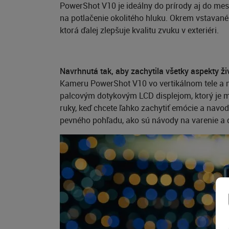
PowerShot V10 je ideálny do prírody aj do m
na potlačenie okolitého hluku. Okrem vstavanéh
ktorá ďalej zlepšuje kvalitu zvuku v exteriéri.
Navrhnutá tak, aby zachytila všetky aspekty ži
Kameru PowerShot V10 vo vertikálnom tele a 
palcovým dotykovým LCD displejom, ktorý je mo
ruky, keď chcete ľahko zachytiť emócie a navo
pevného pohľadu, ako sú návody na varenie a 