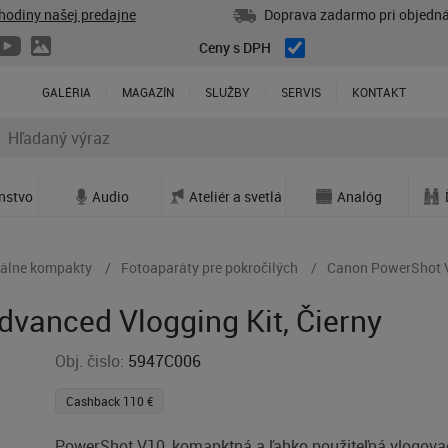
hodiny našej predajne
Doprava zadarmo pri objedná
Ceny s DPH
GALÉRIA
MAGAZÍN
SLUŽBY
SERVIS
KONTAKT
enstvo
Audio
Ateliér a svetlá
Analóg
tálne kompakty
Fotoaparáty pre pokročilých
Canon PowerShot V
vanced Vlogging Kit, Čierny
Obj. čislo:
5947C006
Cashback 110 €
PowerShot V10, komapktná a ľahko použiteľná vlogova