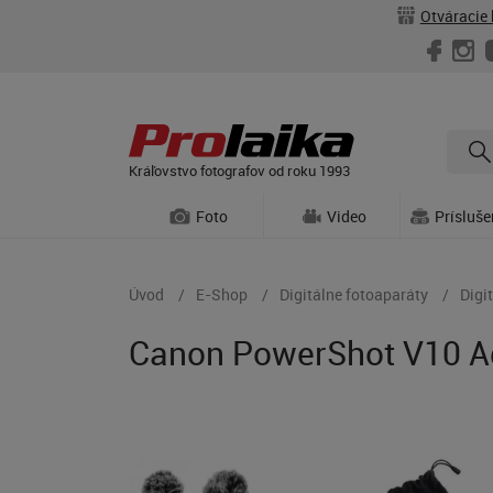
Otváracie 
Kráľovstvo fotografov od roku 1993
Foto
Video
Prísluš
Úvod
E-Shop
Digitálne fotoaparáty
Digi
Canon PowerShot V10 Ad