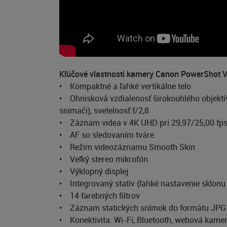
Kľúčové vlastnosti kamery Canon PowerShot V
• Kompaktné a ľahké vertikálne telo
• Ohnisková vzdialenosť širokouhlého objektí
snímači), svetelnosť f/2,8
• Záznam videa v 4K UHD pri 29,97/25,00 fps 
• AF so sledovaním tváre
• Režim videozáznamu Smooth Skin
• Veľký stereo mikrofón
• Výklopný displej
• Integrovaný statív (ľahké nastavenie sklonu
• 14 farebných filtrov
• Záznam statických snímok do formátu JPG z
• Konektivita: Wi-Fi, Bluetooth, webová kam