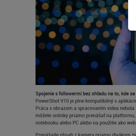
Spojenie s followermi bez ohľadu na to, kde s
PowerShot V10 je plne kompatibilný s aplikáci
Práca s obrazom a spracovaním videa nebola n
môžete snímky priamo prenášať na platformu, k
notebooku alebo PC alebo na použitie ako webk
Prenášajte obsah z kamery priamo divákom zj