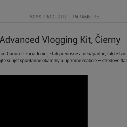
POPIS PRODUKTU
PARAMETRE
dvanced Vlogging Kit, Čierny
nom Canon – zariadenie je tak prenosné a nenápadné, takže tvo
e si ujsť spontánne okamihy a úprimné reakcie – stredové tla