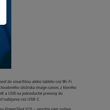
esť do smartfónu alebo tabletu cez Wi-Fi.
cloudového úložiska image.canon, z ktorého
 HDMI a USB na jednoduché prenosy do
sť nabíjania cez USB-C.
sťou PowerShot V10 – umožní vám naživo