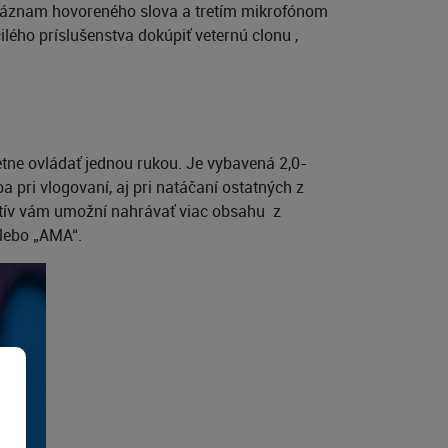
 záznam hovoreného slova a tretím mikrofónom
lého príslušenstva dokúpiť veternú clonu ,
ne ovládať jednou rukou. Je vybavená 2,0-
 pri vlogovaní, aj pri natáčaní ostatných z
tatív vám umožní nahrávať viac obsahu z
alebo „AMA“.