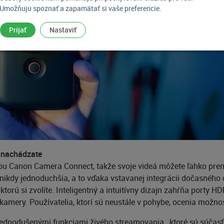
Umožňujú spoznať a zapamätať si vaše preferencie.
Prijať
Nastaviť
a nachádzate
ou Canon Camera Connect, takže svoje videá môžete ľahko preni
ikdy jednoduchšia, a to vďaka vstavanej integrácii dočasného 
torú si zvolíte. Inteligentný a intuitívny dizajn zahŕňa porty
amery. Používatelia, ktorí sú neustále v pohybe, ocenia možno
ednodušenými funkciami živého streamovania , ktoré sú súča