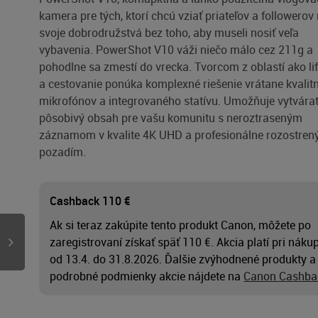
kamera pre tých, ktorí chcú vziať priateľov a followerov
svoje dobrodružstvá bez toho, aby museli nosiť veľa
vybavenia. PowerShot V10 váži niečo málo cez 211g a
pohodlne sa zmestí do vrecka. Tvorcom z oblastí ako lif
a cestovanie ponúka komplexné riešenie vrátane kvalit
mikrofónov a integrovaného statívu. Umožňuje vytvára
pôsobivý obsah pre vašu komunitu s neroztraseným
záznamom v kvalite 4K UHD a profesionálne rozostre
pozadím.
Cashback 110 €
Ak si teraz zakúpite tento produkt Canon, môžete po
zaregistrovaní získať späť 110 €. Akcia platí pri náku
od 13.4. do 31.8.2026. Ďalšie zvýhodnené produkty a
podrobné podmienky akcie nájdete na
Canon Cashba