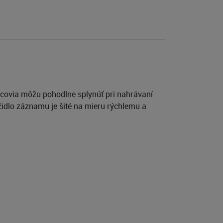
rcovia môžu pohodlne splynúť pri nahrávaní
čidlo záznamu je šité na mieru rýchlemu a