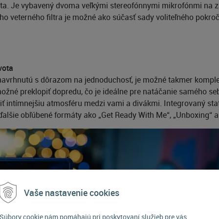
esta. Je vybavený dvoma veľkými stereofónnymi mikrofónmi na
o veterného filtra je možné ako súčasť sady voliteľného pokroči
vota
navrhnutú s dôrazom na jednoduchosť, je možné takmer komplet
žné preklopiť dopredu, čo je ideálne pre natáčanie samého seba
diť intímnejšiu atmosféru medzi vami a divákmi. Integrovaný s
ďalšie obľúbené formáty ako „Get Ready With Me“, „Unboxing“ 
Vaše nastavenie cookies
Súbory cookie nám pomáhajú pri poskytovaní služieb pre vás.