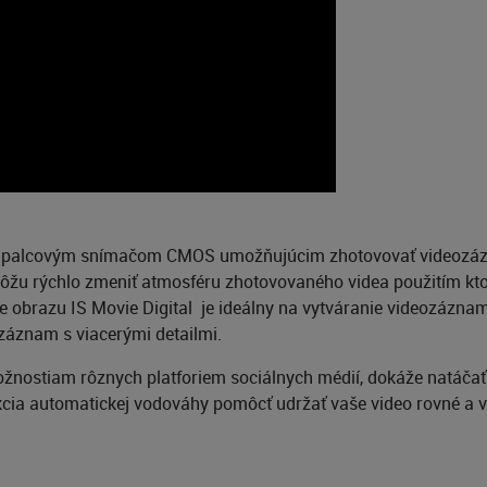
palcovým snímačom CMOS umožňujúcim zhotovovať videozáznam
môžu rýchlo zmeniť atmosféru zhotovovaného videa použitím kt
ie obrazu IS Movie Digital je ideálny na vytváranie videozáznam
í záznam s viacerými detailmi.
nostiam rôznych platforiem sociálnych médií, dokáže natáčať n
kcia automatickej vodováhy pomôcť udržať vaše video rovné a 