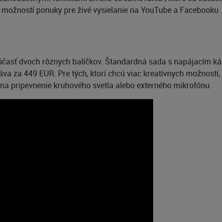
h možností ponuky pre živé vysielanie na YouTube a Facebooku 
časť dvoch rôznych balíčkov. Štandardná sada s napájacím ká
a za 449 EUR. Pre tých, ktorí chcú viac kreatívnych možností, j
u na pripevnenie kruhového svetla alebo externého mikrofónu.