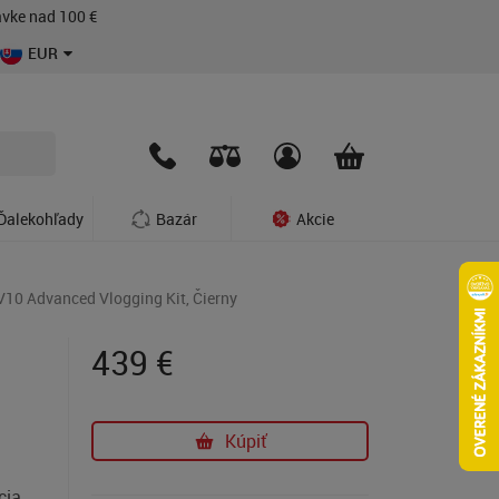
vke nad 100 €
EUR
Ďalekohľady
Bazár
Akcie
10 Advanced Vlogging Kit, Čierny
439
€
Kúpiť
cia