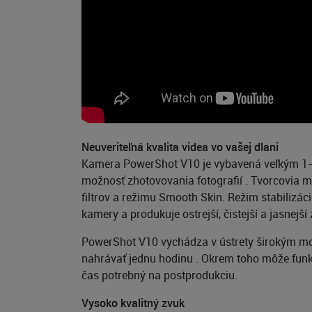
Neuveriteľná kvalita videa vo vašej dlani
Kamera PowerShot V10 je vybavená veľkým 1-
možnosť zhotovovania fotografií . Tvorcovia 
filtrov a režimu Smooth Skin. Režim stabilizác
kamery a produkuje ostrejší, čistejší a jasnejš
PowerShot V10 vychádza v ústrety širokým mož
nahrávať jednu hodinu . Okrem toho môže fun
čas potrebný na postprodukciu.
Vysoko kvalitný zvuk