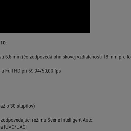
10:
vu 6,6 mm (čo zodpovedá ohniskovej vzdialenosti 18 mm pre f
a Full HD pri 59,94/50,00 fps
 až o 30 stupňov)
odpovedajúci režimu Scene Intelligent Auto
era [UVC/UAC]