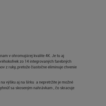
 v ohromujúcej kvalite 4K. Je tu aj
oréhokoľvek zo 14 integrovaných farebných
ov z ruky, pretože čiastočne eliminuje chvenie
a výšku aj na šírku a nepretržite je možné
vyhnúť sa skoseným nahrávkam , čo skracuje