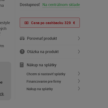
Dostupnosť
Na centrálnom sklade
 na
estyle
Cena po cashbacku 
329  €
ných
ť
Porovnať produkt
ným
Otázka na produkt
Nákup na splátky
Chcem si nastaviť splátky
Financovanie pre firmy
pe
Nákup na splátky
ck
.