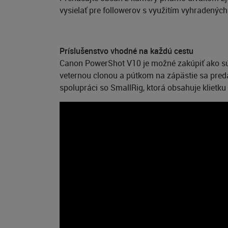
vysielať pre followerov s využitím vyhradenýc
Príslušenstvo vhodné na každú cestu
Canon PowerShot V10 je možné zakúpiť ako sú
veternou clonou a pútkom na zápästie sa predáv
spolupráci so SmallRig, ktorá obsahuje klietk