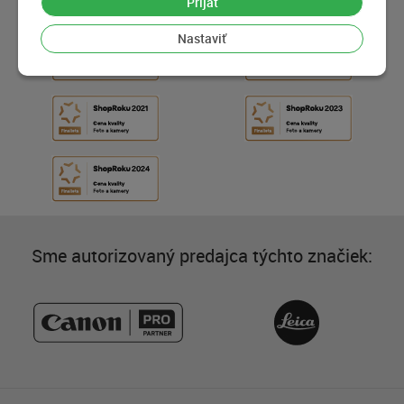
Prijať
Nastaviť
Sme autorizovaný predajca týchto značiek: