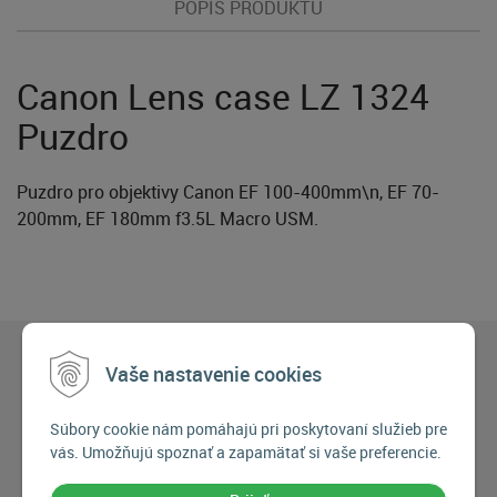
POPIS PRODUKTU
Canon Lens case LZ 1324
Puzdro
Puzdro pro objektivy Canon EF 100-400mm\n, EF 70-
200mm, EF 180mm f3.5L Macro USM.
Vaše nastavenie cookies
Súbory cookie nám pomáhajú pri poskytovaní služieb pre
vás. Umožňujú spoznať a zapamätať si vaše preferencie.