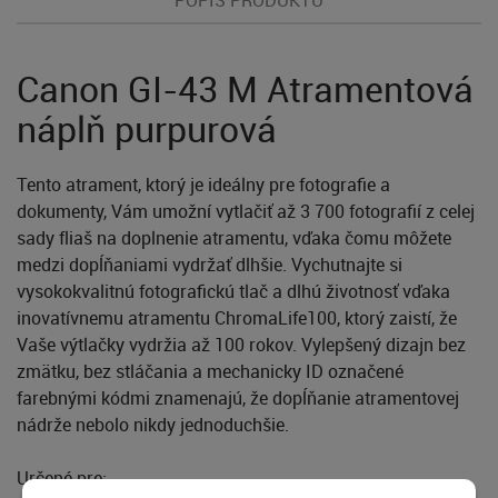
Canon GI-43 M Atramentová
náplň purpurová
Tento atrament, ktorý je ideálny pre fotografie a
dokumenty, Vám umožní vytlačiť až 3 700 fotografií z celej
sady fliaš na doplnenie atramentu, vďaka čomu môžete
medzi dopĺňaniami vydržať dlhšie. Vychutnajte si
vysokokvalitnú fotografickú tlač a dlhú životnosť vďaka
inovatívnemu atramentu ChromaLife100, ktorý zaistí, že
Vaše výtlačky vydržia až 100 rokov. Vylepšený dizajn bez
zmätku, bez stláčania a mechanicky ID označené
farebnými kódmi znamenajú, že dopĺňanie atramentovej
nádrže nebolo nikdy jednoduchšie.
Určené pre: