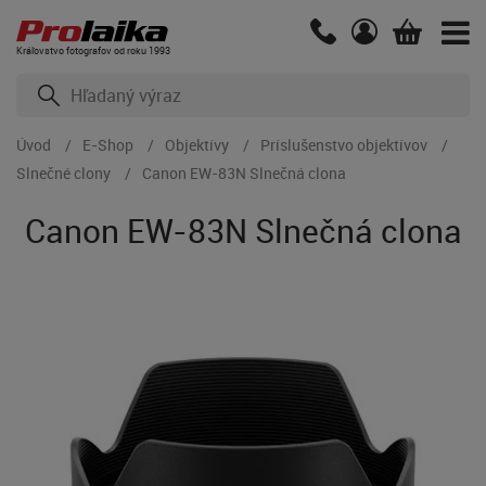
Kráľovstvo fotografov od roku 1993
Úvod
E-Shop
Objektívy
Príslušenstvo objektívov
Slnečné clony
Canon EW-83N Slnečná clona
Canon EW-83N Slnečná clona