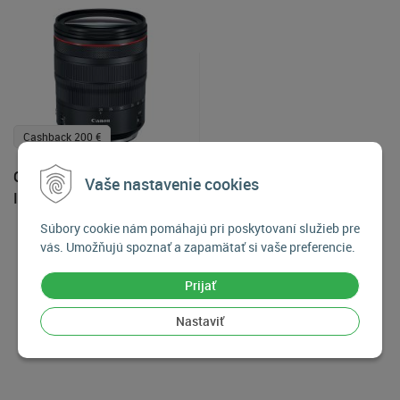
Cashback 200 €
Canon RF 24-105mm f/4L
Vaše nastavenie cookies
IS USM
Súbory cookie nám pomáhajú pri poskytovaní služieb pre
1 549
€
vás. Umožňujú spoznať a zapamätať si vaše preferencie.
Skladom posledný kus
Prijať
Nastaviť