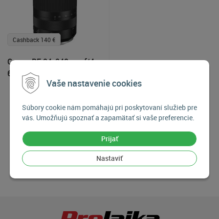
Cashback 140 €
Canon RF 24-240mm f/4-
6.3 IS USM
Vaše nastavenie cookies
1 099
€
Súbory cookie nám pomáhajú pri poskytovaní služieb pre
Skladom posledný kus
vás. Umožňujú spoznať a zapamätať si vaše preferencie.
Prijať
Nastaviť