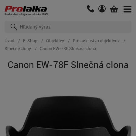
Kráľovstvo fotografov od roku 1993
Úvod
E-Shop
Objektívy
Príslušenstvo objektívov
Slnečné clony
Canon EW-78F Slnečná clona
Canon EW-78F Slnečná clona