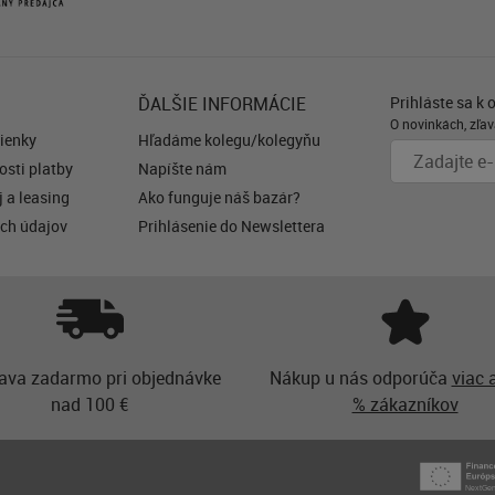
ĎALŠIE INFORMÁCIE
Prihláste sa k 
O novinkách, zľav
ienky
Hľadáme kolegu/kolegyňu
sti platby
Napíšte nám
 a leasing
Ako funguje náš bazár?
ch údajov
Prihlásenie do Newslettera
ava zadarmo pri objednávke
Nákup u nás odporúča
viac 
nad 100 €
% zákazníkov