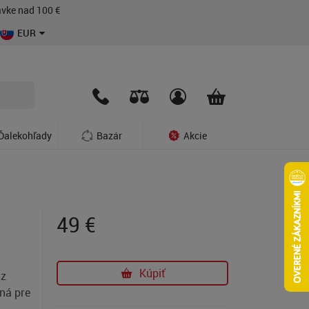
vke nad 100 €
EUR
Ďalekohľady
Bazár
Akcie
49
€
Kúpiť
 z
ená pre