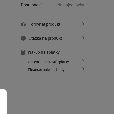
Dostupnosť
Na objednávku
Porovnať produkt
Otázka na produkt
Nákup na splátky
Chcem si nastaviť splátky
Financovanie pre firmy