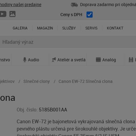
hodiny našej predajne
Doprava zadarmo pri objedná
Ceny s DPH
GALÉRIA
MAGAZÍN
SLUŽBY
SERVIS
KONTAKT
enstvo
Audio
Ateliér a svetlá
Analóg
jektívov
Slnečné clony
Canon EW-72 Slnečná clona
lona
Obj. čislo:
5185B001AA
Canon EW-72 je bajonetová vykrajovaná slnečná clona
pevného plástu určená pre širokouhlé objektívy. Je urč