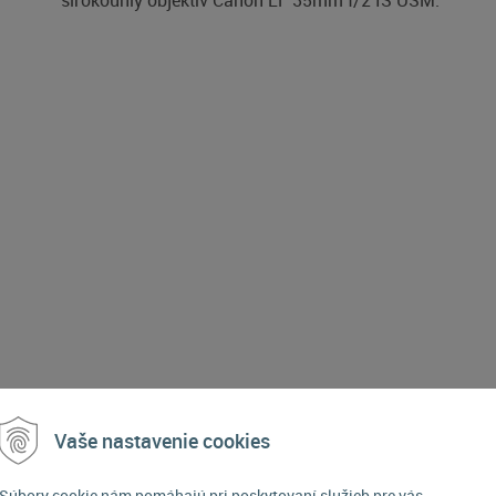
širokouhlý objektív Canon EF 35mm f/2 IS USM.
POPIS PRODUKTU
Vaše nastavenie cookies
Súbory cookie nám pomáhajú pri poskytovaní služieb pre vás.