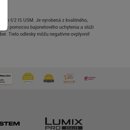
5mm f/2 IS USM. Je vyrobená z kvalitného,
ducho pomocou bajonetového uchytenia a slúži
ber. Tieto odlesky môžu negatívne ovplyvniť