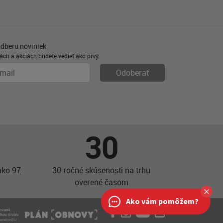
odberu noviniek
ách a akciách budete vedieť ako prvý.
30
ako 97
30 ročné skúsenosti na trhu
overené časom
Ako vám pomôžem?