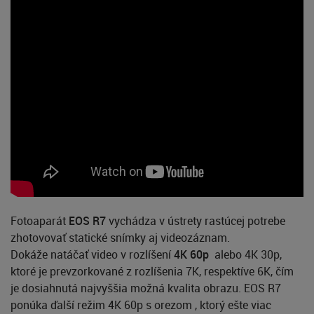
Fotoaparát
EOS R7
vychádza v ústrety rastúcej potrebe
zhotovovať statické snímky aj videozáznam.
Dokáže natáčať video v rozlíšení
4K 60p
alebo 4K 30p,
ktoré je prevzorkované z rozlíšenia 7K, respektíve 6K, čím
je dosiahnutá najvyššia možná kvalita obrazu. EOS R7
ponúka ďalší režim 4K 60p s orezom , ktorý ešte viac