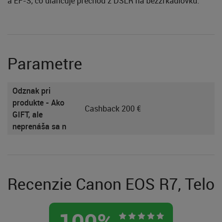
a EF-S, čo uľahčuje prechod z DSLR na bezzrkadlovku.
Parametre
Odznak pri
produkte - Ako
Cashback 200 €
GIFT, ale
neprenáša sa n
Recenzie Canon EOS R7, Telo
100
%