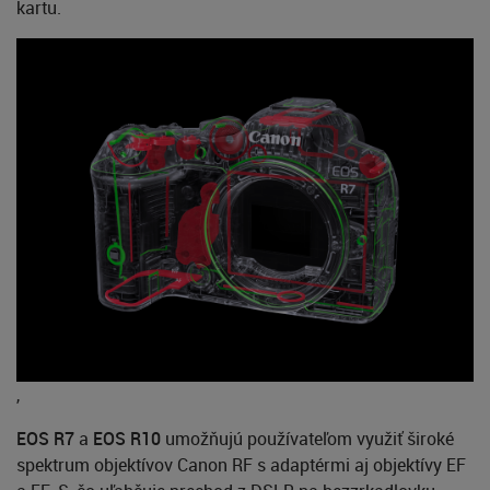
kartu.
,
EOS R7
a
EOS R10
umožňujú používateľom využiť široké
spektrum objektívov Canon RF s adaptérmi aj objektívy EF