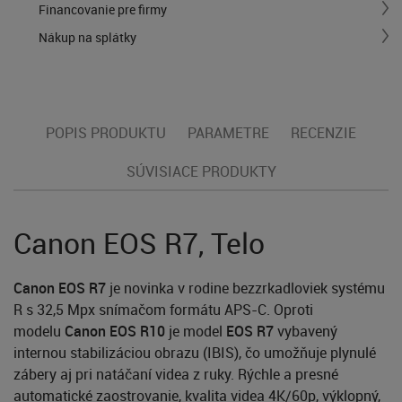
Financovanie pre firmy
Nákup na splátky
POPIS PRODUKTU
PARAMETRE
RECENZIE
SÚVISIACE PRODUKTY
Canon EOS R7, Telo
Canon EOS R7
je novinka v rodine bezzrkadloviek systému
R s 32,5 Mpx snímačom formátu APS-C. Oproti
modelu
Canon EOS R10
je model
EOS R7
vybavený
internou stabilizáciou obrazu (IBIS), čo umožňuje plynulé
zábery aj pri natáčaní videa z ruky. Rýchle a presné
automatické zaostrovanie, kvalita videa 4K/60p, výklopný,