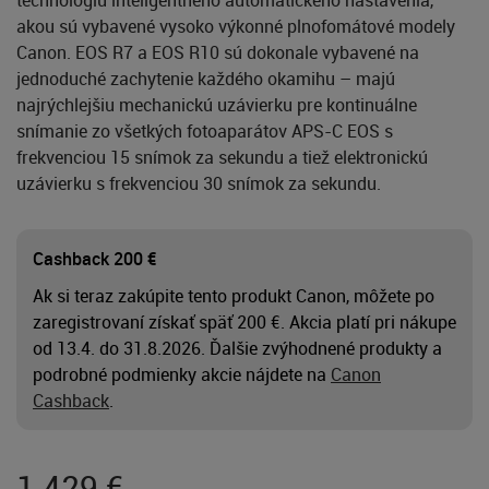
technológiu inteligentného automatického nastavenia,
akou sú vybavené vysoko výkonné plnofomátové modely
Canon. EOS R7 a EOS R10 sú dokonale vybavené na
jednoduché zachytenie každého okamihu – majú
najrýchlejšiu mechanickú uzávierku pre kontinuálne
snímanie zo všetkých fotoaparátov APS-C EOS s
frekvenciou 15 snímok za sekundu a tiež elektronickú
uzávierku s frekvenciou 30 snímok za sekundu.
Cashback 200 €
Ak si teraz zakúpite tento produkt Canon, môžete po
zaregistrovaní získať späť 200 €. Akcia platí pri nákupe
od 13.4. do 31.8.2026. Ďalšie zvýhodnené produkty a
podrobné podmienky akcie nájdete na
Canon
Cashback
.
1 429
€