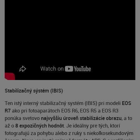
Stabilizačný sýstém (IBIS)
Ten istý interný stabilizačný systém (IBIS) pri modeli
EOS
R7
ako pri fotoaparátoch EOS R6, EOS R5 a EOS R3
ponúka svetovo
najvyššiu úroveň stabilizácie obrazu
, a to
až o
8 expozičných hodnôt
. Je ideálny pre tých, ktorí
fotografujú za pohybu alebo z ruky s niekoľkosekundovým