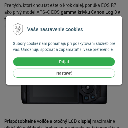
Pre tých, ktorí chcú ísť ešte o krok ďalej, ponúka EOS R7
ako prvý model APS-C EOS
gamma krivku Canon Log 3 a
farebný priestor Cinema Gamut,
takže poskytuje väčšiu
flexibilitu pri spracovaní.
Vaše nastavenie cookies
Súbory cookie nám pomáhajú pri poskytovaní služieb pre
vás. Umožňujú spoznať a zapamätať si vaše preferencie.
Prijať
Nastaviť
Prispôsobiteľné voliče a otočný LCD displej
maximálne