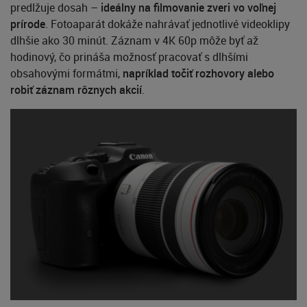
predlžuje dosah –
ideálny na filmovanie zveri vo voľnej
prírode
. Fotoaparát dokáže nahrávať jednotlivé videoklipy
dlhšie ako 30 minút. Záznam v 4K 60p môže byť až
hodinový, čo prináša možnosť pracovať s dlhšími
obsahovými formátmi,
napríklad točiť rozhovory alebo
robiť záznam rôznych akcií
.