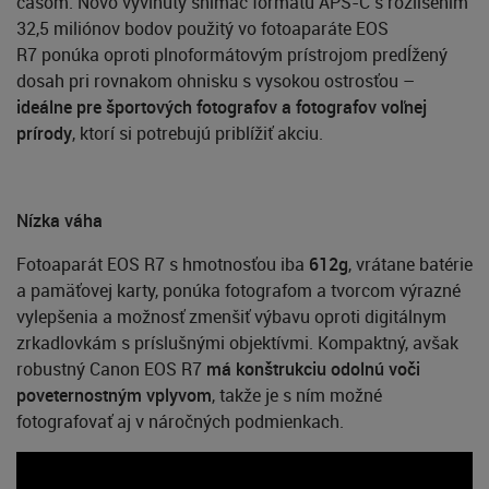
časom. Novo vyvinutý snímač formátu APS-C s rozlíšením
32,5 miliónov bodov použitý vo fotoaparáte EOS
R7 ponúka oproti plnoformátovým prístrojom predĺžený
dosah pri rovnakom ohnisku s vysokou ostrosťou –
ideálne pre športových fotografov a fotografov voľnej
prírody
, ktorí si potrebujú priblížiť akciu.
Nízka váha
Fotoaparát EOS R7 s hmotnosťou iba
612g
, vrátane batérie
a pamäťovej karty, ponúka fotografom a tvorcom výrazné
vylepšenia a možnosť zmenšiť výbavu oproti digitálnym
zrkadlovkám s príslušnými objektívmi. Kompaktný, avšak
robustný Canon EOS R7
má konštrukciu odolnú voči
poveternostným vplyvom
, takže je s ním možné
fotografovať aj v náročných podmienkach.