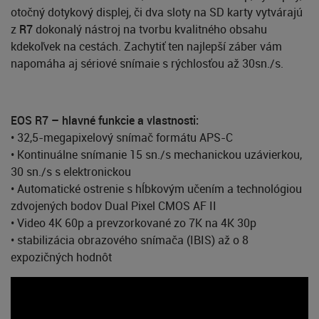
otočný dotykový displej, či dva sloty na SD karty vytvárajú
z
R7
dokonalý nástroj na tvorbu kvalitného obsahu
kdekoľvek na cestách. Zachytiť ten najlepší záber vám
napomáha aj sériové snímaie s rýchlosťou až 30sn./s.
EOS R7 – hlavné funkcie a vlastnosti:
• 32,5-megapixelový snímač formátu APS-C
• Kontinuálne snímanie 15 sn./s mechanickou uzávierkou,
30 sn./s s elektronickou
• Automatické ostrenie s hĺbkovým učením a technológiou
zdvojených bodov Dual Pixel CMOS AF II
• Video 4K 60p a prevzorkované zo 7K na 4K 30p
• stabilizácia obrazového snímača (IBIS) až o 8
expozičných hodnôt