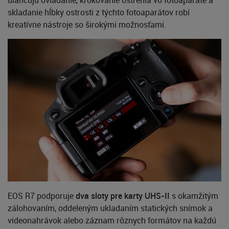
uľahčujú ovládanie, krokovanie ostrenia vo fotoaparáte a
skladanie hĺbky ostrosti z týchto fotoaparátov robí
kreatívne nástroje so širokými možnosťami.
EOS R7 podporuje
dva sloty pre karty UHS-II
s okamžitým
zálohovaním, oddeleným ukladaním statických snímok a
videonahrávok alebo záznam rôznych formátov na každú