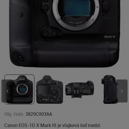
Obj. čislo:
3829C003AA
Canon EOS-1D X Mark III je vlajková loď medzi