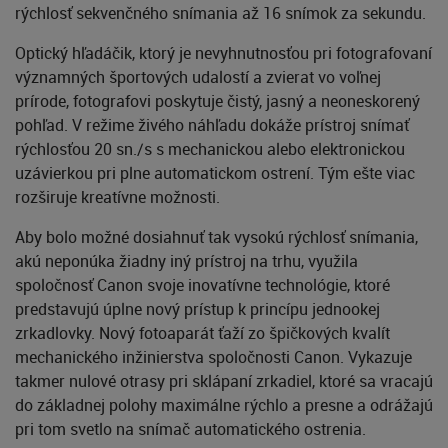
rýchlosť sekvenčného snímania až 16 snímok za sekundu.
Optický hľadáčik, ktorý je nevyhnutnosťou pri fotografovaní
významných športových udalostí a zvierat vo voľnej
prírode, fotografovi poskytuje čistý, jasný a neoneskorený
pohľad. V režime živého náhľadu dokáže prístroj snímať
rýchlosťou 20 sn./s s mechanickou alebo elektronickou
uzávierkou pri plne automatickom ostrení. Tým ešte viac
rozširuje kreatívne možnosti.
Aby bolo možné dosiahnuť tak vysokú rýchlosť snímania,
akú neponúka žiadny iný prístroj na trhu, využila
spoločnosť Canon svoje inovatívne technológie, ktoré
predstavujú úplne nový prístup k princípu jednookej
zrkadlovky. Nový fotoaparát ťaží zo špičkových kvalít
mechanického inžinierstva spoločnosti Canon. Vykazuje
takmer nulové otrasy pri sklápaní zrkadiel, ktoré sa vracajú
do základnej polohy maximálne rýchlo a presne a odrážajú
pri tom svetlo na snímač automatického ostrenia.