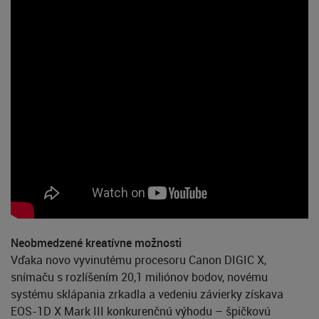
Neobmedzené kreatívne možnosti
Vďaka novo vyvinutému procesoru Canon DIGIC X,
snímaču s rozlíšením 20,1 miliónov bodov, novému
systému sklápania zrkadla a vedeniu závierky získava
EOS-1D X Mark III konkurenčnú výhodu – špičkovú