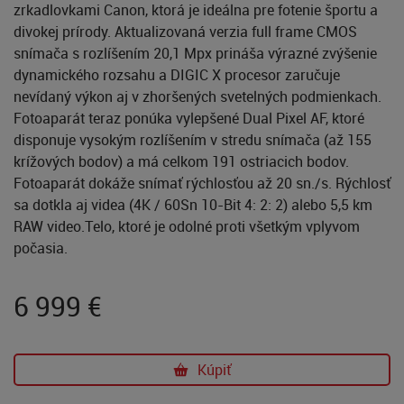
zrkadlovkami Canon, ktorá je ideálna pre fotenie športu a
divokej prírody. Aktualizovaná verzia full frame CMOS
snímača s rozlíšením 20,1 Mpx prináša výrazné zvýšenie
dynamického rozsahu a DIGIC X procesor zaručuje
nevídaný výkon aj v zhoršených svetelných podmienkach.
Fotoaparát teraz ponúka vylepšené Dual Pixel AF, ktoré
disponuje vysokým rozlíšením v stredu snímača (až 155
krížových bodov) a má celkom 191 ostriacich bodov.
Fotoaparát dokáže snímať rýchlosťou až 20 sn./s. Rýchlosť
sa dotkla aj videa (4K / 60Sn 10-Bit 4: 2: 2) alebo 5,5 km
RAW video.Telo, ktoré je odolné proti všetkým vplyvom
počasia.
6 999
€
Kúpiť