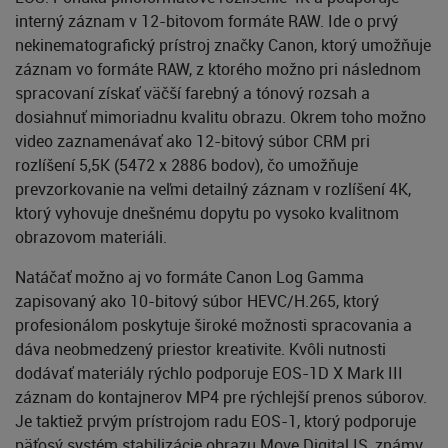
interný záznam v 12-bitovom formáte RAW. Ide o prvý
nekinematografický prístroj značky Canon, ktorý umožňuje
záznam vo formáte RAW, z ktorého možno pri následnom
spracovaní získať väčší farebný a tónový rozsah a
dosiahnuť mimoriadnu kvalitu obrazu. Okrem toho možno
video zaznamenávať ako 12-bitový súbor CRM pri
rozlíšení 5,5K (5472 x 2886 bodov), čo umožňuje
prevzorkovanie na veľmi detailný záznam v rozlíšení 4K,
ktorý vyhovuje dnešnému dopytu po vysoko kvalitnom
obrazovom materiáli.
Natáčať možno aj vo formáte Canon Log Gamma
zapisovaný ako 10-bitový súbor HEVC/H.265, ktorý
profesionálom poskytuje široké možnosti spracovania a
dáva neobmedzený priestor kreativite. Kvôli nutnosti
dodávať materiály rýchlo podporuje EOS-1D X Mark III
záznam do kontajnerov MP4 pre rýchlejší prenos súborov.
Je taktiež prvým prístrojom radu EOS-1, ktorý podporuje
päťosý systém stabilizácie obrazu Move Digital IS, známy