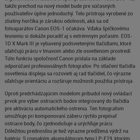
takže prechod na nový model bude pre súčasných
používateľov úplne jednoduchý. Telo prístroja vyrobené zo
zliatiny horčíka je zárukou odolnosti, aká sa od
fotoaparátov Canon EOS-1 očakáva. Vďaka špičkovému
tesneniu si dokáže poradiť aj s extrémnym počasím. EOS-
1D X Mark III je vybavený podsvietenými tlačidlami, ktoré
uľahčujú prácu v tmavom alebo zle osvetlenom prostredí.
Túto funkciu spoločnosť Canon pridala na základe
odporúčaní profesionálnych fotografov. Po stlačení tlačidla
osvetlenia displeja sa rozsvieti aj rad tlačidiel, čo výrazne
uľahčuje orientáciu a rozširuje možnosti použitia prístroja.
Oproti predchádzajúcim modelom pribudol nový ovládací
prvok pre výber ostriacich bodov integrovaný do tlačidla
pre aktiváciu automatického ostrenia. Ten fotografom
umožňuje pri komponovaní záberu rýchlo prepínať
ostriace body, čo zjednodušuje a urýchľuje prácu.
Dôležitou prednosťou je tiež výrazne predĺžená výdrž na
batériu. S rovnakým akumulátorom typu LP-E19, ktorým