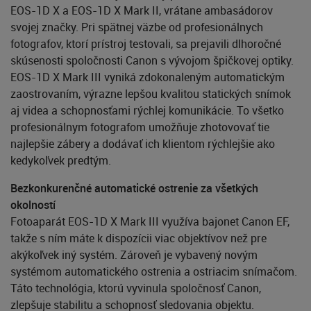
EOS-1D X a EOS-1D X Mark II, vrátane ambasádorov
svojej značky. Pri spätnej väzbe od profesionálnych
fotografov, ktorí prístroj testovali, sa prejavili dlhoročné
skúsenosti spoločnosti Canon s vývojom špičkovej optiky.
EOS-1D X Mark III vyniká zdokonaleným automatickým
zaostrovaním, výrazne lepšou kvalitou statických snímok
aj videa a schopnosťami rýchlej komunikácie. To všetko
profesionálnym fotografom umožňuje zhotovovať tie
najlepšie zábery a dodávať ich klientom rýchlejšie ako
kedykoľvek predtým.
Bezkonkurenčné automatické ostrenie za všetkých
okolností
Fotoaparát EOS-1D X Mark III využíva bajonet Canon EF,
takže s ním máte k dispozícii viac objektívov než pre
akýkoľvek iný systém. Zároveň je vybavený novým
systémom automatického ostrenia a ostriacim snímačom.
Táto technológia, ktorú vyvinula spoločnosť Canon,
zlepšuje stabilitu a schopnosť sledovania objektu.