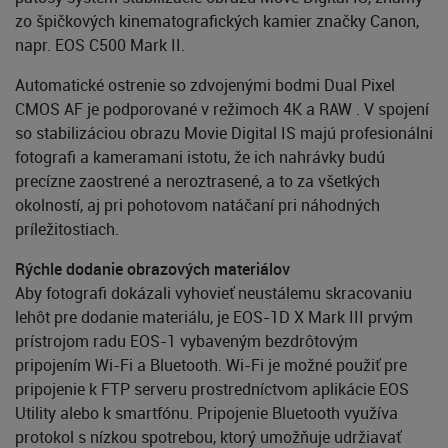
zo špičkových kinematografických kamier značky Canon,
napr. EOS C500 Mark II.
Automatické ostrenie so zdvojenými bodmi Dual Pixel
CMOS AF je podporované v režimoch 4K a RAW . V spojení
so stabilizáciou obrazu Movie Digital IS majú profesionálni
fotografi a kameramani istotu, že ich nahrávky budú
precízne zaostrené a neroztrasené, a to za všetkých
okolností, aj pri pohotovom natáčaní pri náhodných
príležitostiach.
Rýchle dodanie obrazových materiálov
Aby fotografi dokázali vyhovieť neustálemu skracovaniu
lehôt pre dodanie materiálu, je EOS-1D X Mark III prvým
prístrojom radu EOS-1 vybaveným bezdrôtovým
pripojením Wi-Fi a Bluetooth. Wi-Fi je možné použiť pre
pripojenie k FTP serveru prostredníctvom aplikácie EOS
Utility alebo k smartfónu. Pripojenie Bluetooth využíva
protokol s nízkou spotrebou, ktorý umožňuje udržiavať