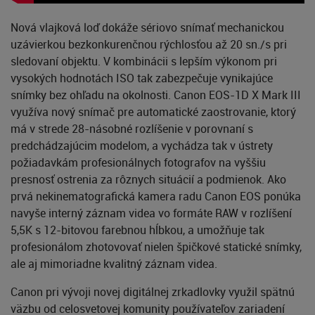
Nová vlajková loď dokáže sériovo snímať mechanickou
uzávierkou bezkonkurenčnou rýchlosťou až 20 sn./s pri
sledovaní objektu. V kombinácii s lepším výkonom pri
vysokých hodnotách ISO tak zabezpečuje vynikajúce
snímky bez ohľadu na okolnosti. Canon EOS-1D X Mark III
využíva nový snímač pre automatické zaostrovanie, ktorý
má v strede 28-násobné rozlíšenie v porovnaní s
predchádzajúcim modelom, a vychádza tak v ústrety
požiadavkám profesionálnych fotografov na vyššiu
presnosť ostrenia za rôznych situácií a podmienok. Ako
prvá nekinematografická kamera radu Canon EOS ponúka
navyše interný záznam videa vo formáte RAW v rozlíšení
5,5K s 12-bitovou farebnou hĺbkou, a umožňuje tak
profesionálom zhotovovať nielen špičkové statické snímky,
ale aj mimoriadne kvalitný záznam videa.
Canon pri vývoji novej digitálnej zrkadlovky využil spätnú
väzbu od celosvetovej komunity používateľov zariadení