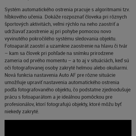
Systém automatického ostrenia pracuje s algoritmami tzv.
hĺbkového učenia. Dokáže rozpoznať človeka pri rôznych
športových aktivitách, veľmi rýchlo na neho zaostriť a
udržiavať zaostrenie aj pri pohybe pomocou novo
vyvinutého pokročilého systému sledovania objektu.
Fotoaparát zaostrí a uzamkne zaostrenie na hlavu či tvár
– kam sa človek pri pohľade na snímku prirodzene
zameria od prvého momentu – a to aj v situáciách, keď sú
oči fotografovanej osoby zakryté helmou alebo okuliarmi.
Nová funkcia nastavenia Auto AF pre rôzne situácie
umožňuje upraviť nastavenia automatického ostrenia
podľa fotografovaného objektu, čo podstatne zjednodušuje
prácu s fotoaparátom a je ideálnou pomôckou pre
profesionálov, ktorí fotografujú objekty, ktoré môžu byť
niekedy zakryté.