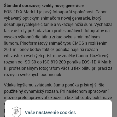
Štandard obrazovej kvality novej generácie
EOS-1D X Mark III je prvý fotoaparát spoločnosti Canon
vybavený optickým snímačom novej generácie, ktorý
dosahuje rýchlejšie čítanie a vykazuje nižší šum. Vychádza
tak v ústrety požiadavkám profesionálnych fotografov na
vysoko výkonnú digitálnu zrkadlovku s minimálnym
šumom. Plnoformátový snímač typu CMOS s rozlíšením
20,1 miliónov bodov taktiež ponúka najširší rozsah
citlivosti zo všetkých prístrojov značky Canon. Rozšírený
rozsah od ISO 50 do ISO 819 200 ponúka EOS-1D X Mark
III profesionálnym fotografom väčšiu flexibilitu pri práci za
rôznych svetelných podmienok.
Vďaka lepšiemu zvládaniu šumu ponúka prístroj širšie
použiteľný dynamický rozsah. Pri následnom spracovaní
možno preto upravovať expozíciu bez toho, aby boli tmavé
oblasti snímok postihnuté šumom. EOS-1D X Mark III je
prvý fotoaparát na trhu vybavený novým prevratným
Vaše nastavenie cookies
vysoko detailným optickým antialiasingovým filtrom, ktorý