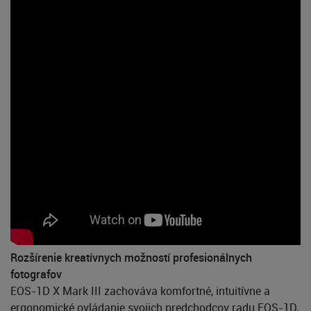
Rozšírenie kreatívnych možností profesionálnych
fotografov
EOS-1D X Mark III zachováva komfortné, intuitívne a
ergonomické ovládanie svojich predchodcov radu EOS-1D,