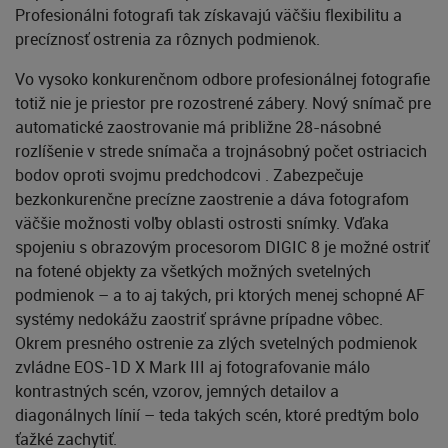
Profesionálni fotografi tak získavajú väčšiu flexibilitu a
precíznosť ostrenia za rôznych podmienok.
Vo vysoko konkurenčnom odbore profesionálnej fotografie
totiž nie je priestor pre rozostrené zábery. Nový snímač pre
automatické zaostrovanie má približne 28-násobné
rozlíšenie v strede snímača a trojnásobný počet ostriacich
bodov oproti svojmu predchodcovi . Zabezpečuje
bezkonkurenčne precízne zaostrenie a dáva fotografom
väčšie možnosti voľby oblasti ostrosti snímky. Vďaka
spojeniu s obrazovým procesorom DIGIC 8 je možné ostriť
na fotené objekty za všetkých možných svetelných
podmienok – a to aj takých, pri ktorých menej schopné AF
systémy nedokážu zaostriť správne prípadne vôbec.
Okrem presného ostrenie za zlých svetelných podmienok
zvládne EOS-1D X Mark III aj fotografovanie málo
kontrastných scén, vzorov, jemných detailov a
diagonálnych línií – teda takých scén, ktoré predtým bolo
ťažké zachytiť.