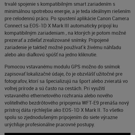
trvalé spojenie s kompatibilným smart zariadením s
minimálnou spotrebou energie, a je teda ideálnym riešením
pre celodennú prácu. Po spustení aplikácie Canon Camera
Connect sa EOS-1D X Mark III automaticky pripojí ku
kompatibilným zariadeniam , na ktorých je potom možné
prezerať a zdieľať zrealizované snímky. Pripojené
zariadenie je taktiež možné používať k živému náhľadu
alebo ako diaľkovú spúšť na jedno kliknutie.
Pomocou vstavanému modulu GPS možno do snímok
zapisovať lokalizačné údaje, čo je obzvlášť užitočné pre
fotografov, ktorí sa špecializujú na šport alebo zvieratá vo
voľnej prírode a sú často na cestách. Pri využití
vstavaného ethernetového rozhrania alebo nového
voliteľného bezdrôtového pripojenia WFT-E9 prenáša nový
prístroj dáta rýchlejšie ako EOS-1D X Mark II. To všetko
spolu so zjednodušeným pripojením do siete výrazne
urýchľuje profesionálne pracovné postupy.