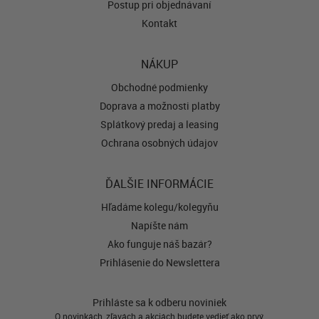
Postup pri objednávaní
Kontakt
NÁKUP
Obchodné podmienky
Doprava a možnosti platby
Splátkový predaj a leasing
Ochrana osobných údajov
ĎALŠIE INFORMÁCIE
Hľadáme kolegu/kolegyňu
Napíšte nám
Ako funguje náš bazár?
Prihlásenie do Newslettera
Prihláste sa k odberu noviniek
O novinkách, zľavách a akciách budete vedieť ako prvý.