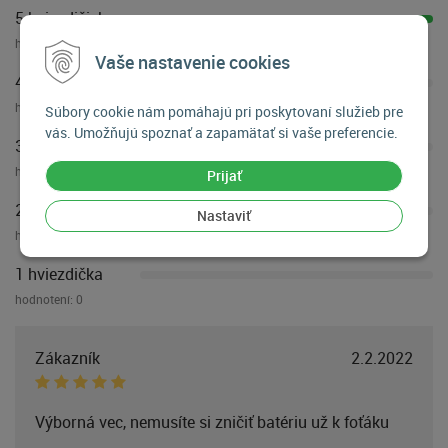
5 hviezdičiek
hodnotení:
1
Vaše nastavenie cookies
4 hviezdičky
hodnotení:
0
Súbory cookie nám pomáhajú pri poskytovaní služieb pre
vás. Umožňujú spoznať a zapamätať si vaše preferencie.
3 hviezdičky
hodnotení:
0
Prijať
2 hviezdičky
Nastaviť
hodnotení:
0
1 hviezdička
hodnotení:
0
Zákazník
2.2.2022
Výborná vec, nemusíte si zničiť batériu už k foťáku