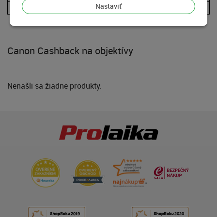
Nastaviť
Canon EOS R5C
Canon Cashback na objektívy
Nenašli sa žiadne produkty.