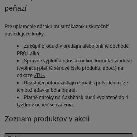
peňazí
Pre uplatnenie nároku musí zákazník uskutočniť
nasledujúce kroky:
Zakúpiť produkt v predajni alebo online obchode
PRO.Laika.
Správne vyplniť a odoslať online formulár žiadosti
(vyplniť aj platné sériové číslo produktu apod.) na
odkaze
>TU<
Účastníci potom získajú e-mail s potvrdením, že
ich požiadavka bola prijatá.
Platné nároky na Cashback budú vyplatené do 4
týždňov od ich schválenia.
Zoznam produktov v akcii