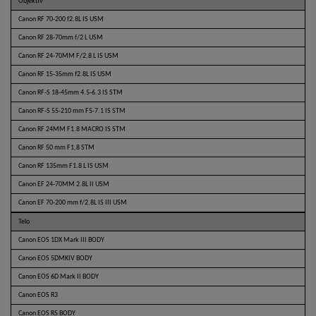
Objektív
Canon RF 70-200 f2.8L IS USM
Canon RF 28-70mm f/2 L USM
Canon RF 24-70MM F/2.8 L IS USM
Canon RF 15-35mm f2.8L IS USM
Canon RF-S 18-45mm 4.5-6.3 IS STM
Canon RF-S 55-210 mm F5-7.1 IS STM
Canon RF 24MM F1.8 MACRO IS STM
Canon RF 50 mm F1,8 STM
Canon RF 135mm F1.8 L IS USM
Canon EF 24-70MM 2.8L II USM
Canon EF 70-200 mm f/2.8L IS III USM
Telo
Canon EOS 1DX Mark III BODY
Canon EOS 5DMKIV BODY
Canon EOS 6D Mark II BODY
Canon EOS R3
Canon EOS R5 BODY