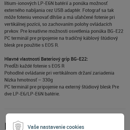
lítium-ionových LP-E6N batérií a ponúka možnosť
externého nabíjania cez USB adaptér. Fotograf sa tak
môže foteniu venovať dlhšie a má uľahčené fotenie pri
vertikálnej pozícii, so zachovaním polohy ovládacích
prvkov. Pre kreatívne možnosti osvetlenia ponúka BG-E22
PC terminál pre pripojenie na tradičný káblový štúdiový
blesk pre použitie s EOS R.
Hlavné vlastnosti Bateriový grip BG-E22:
Predĺži každé fotenie s EOS R
Pohodlné ovládanie pri vertikálnom držaní zariadenia
Nízka hmotnosť – 330g
PC terminál pre pripojenie na externý štúdiový blesk Pre
dve LP-E6/LP-E6N batérie.
Príslušenstvo
Vaše nastavenie cookies