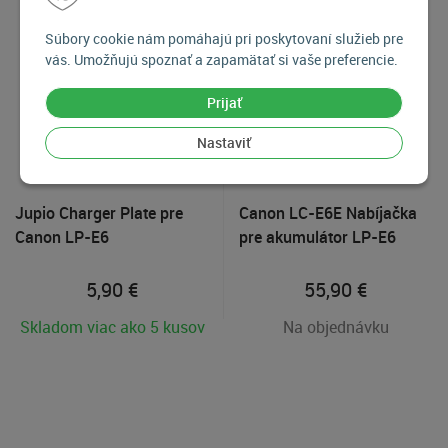
Súbory cookie nám pomáhajú pri poskytovaní služieb pre
vás. Umožňujú spoznať a zapamätať si vaše preferencie.
Prijať
Nastaviť
Jupio Charger Plate pre
Canon LC-E6E Nabíjačka
Canon LP-E6
pre akumulátor LP-E6
5,90
€
55,90
€
Skladom viac ako 5 kusov
Na objednávku