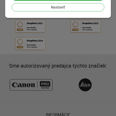
Nastaviť
Sme autorizovaný predajca týchto značiek:
INFORMÁCIE