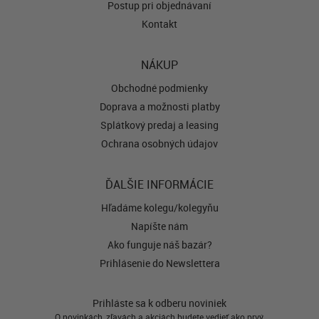
Postup pri objednávaní
Kontakt
NÁKUP
Obchodné podmienky
Doprava a možnosti platby
Splátkový predaj a leasing
Ochrana osobných údajov
ĎALŠIE INFORMÁCIE
Hľadáme kolegu/kolegyňu
Napíšte nám
Ako funguje náš bazár?
Prihlásenie do Newslettera
Prihláste sa k odberu noviniek
O novinkách, zľavách a akciách budete vedieť ako prvý.