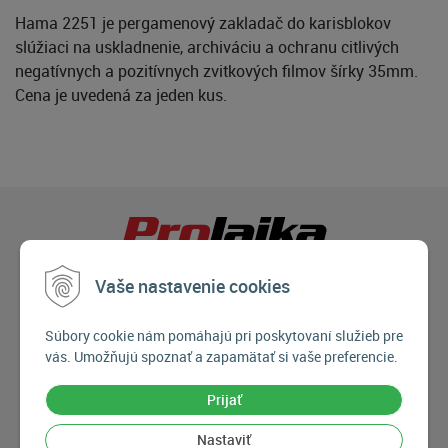
Hama 2251 je pergamenový zakladač do karisblokov
slúžiaci na uskladnenie, archiváciu a ochranu citlivých
negatívnych a pozitívnych zvitkových filmov šírky 35mm.
Cena je uvedená za jeden kus.
Vaše nastavenie cookies
Súbory cookie nám pomáhajú pri poskytovaní služieb pre
vás. Umožňujú spoznať a zapamätať si vaše preferencie.
Prijať
Nastaviť